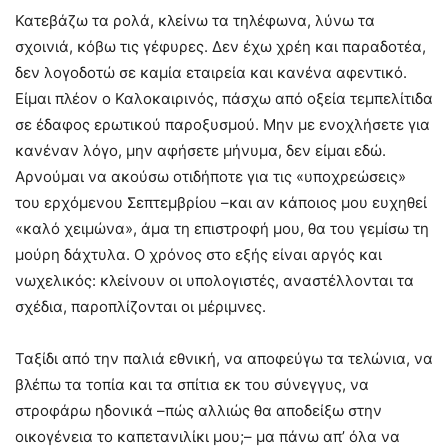
Κατεβάζω τα ρολά, κλείνω τα τηλέφωνα, λύνω τα
σχοινιά, κόβω τις γέφυρες. Δεν έχω χρέη και παραδοτέα,
δεν λογοδοτώ σε καμία εταιρεία και κανένα αφεντικό.
Είμαι πλέον ο Καλοκαιρινός, πάσχω από οξεία τεμπελίτιδα
σε έδαφος ερωτικού παροξυσμού. Μην με ενοχλήσετε για
κανέναν λόγο, μην αφήσετε μήνυμα, δεν είμαι εδώ.
Αρνούμαι να ακούσω οτιδήποτε για τις «υποχρεώσεις»
του ερχόμενου Σεπτεμβρίου –και αν κάποιος μου ευχηθεί
«καλό χειμώνα», άμα τη επιστροφή μου, θα του γεμίσω τη
μούρη δάχτυλα. Ο χρόνος στο εξής είναι αργός και
νωχελικός: κλείνουν οι υπολογιστές, αναστέλλονται τα
σχέδια, παροπλίζονται οι μέριμνες.
Ταξίδι από την παλιά εθνική, να αποφεύγω τα τελώνια, να
βλέπω τα τοπία και τα σπίτια εκ του σύνεγγυς, να
στροφάρω ηδονικά –πώς αλλιώς θα αποδείξω στην
οικογένεια το καπετανιλίκι μου;– μα πάνω απ’ όλα να