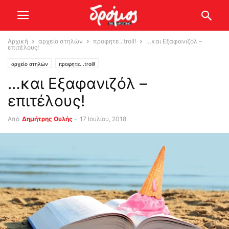
Αρχική
αρχείο στηλών
προφητε...troll!
…και Εξαφανιζόλ –
επιτέλους!
αρχείο στηλών
προφητε...troll!
…και Εξαφανιζόλ –
επιτέλους!
Από
Δημήτρης Ουλής
-
17 Ιουλίου, 2018