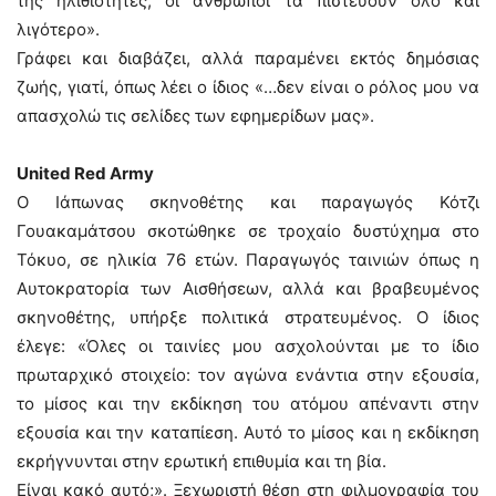
της ηλιθιότητες, οι άνθρωποι τα πιστεύουν όλο και
λιγότερο».
Γράφει και διαβάζει, αλλά παραμένει εκτός δημόσιας
ζωής, γιατί, όπως λέει ο ίδιος «…δεν είναι ο ρόλος μου να
απασχολώ τις σελίδες των εφημερίδων μας».
United Red Army
Ο Iάπωνας σκηνοθέτης και παραγωγός Κότζι
Γουακαμάτσου σκοτώθηκε σε τροχαίο δυστύχημα στο
Τόκυο, σε ηλικία 76 ετών. Παραγωγός ταινιών όπως η
Αυτοκρατορία των Αισθήσεων, αλλά και βραβευμένος
σκηνοθέτης, υπήρξε πολιτικά στρατευμένος. Ο ίδιος
έλεγε: «Όλες οι ταινίες μου ασχολούνται με το ίδιο
πρωταρχικό στοιχείο: τον αγώνα ενάντια στην εξουσία,
το μίσος και την εκδίκηση του ατόμου απέναντι στην
εξουσία και την καταπίεση. Αυτό το μίσος και η εκδίκηση
εκρήγνυνται στην ερωτική επιθυμία και τη βία.
Είναι κακό αυτό;». Ξεχωριστή θέση στη φιλμογραφία του