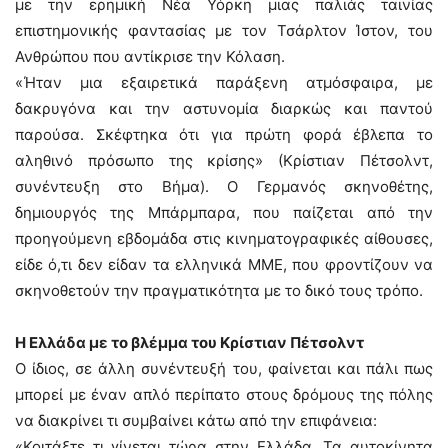
με την ερημική Νέα Υόρκη μιας παλιάς ταινίας
επιστημονικής φαντασίας με τον Τσάρλτον Ίστον, του
Ανθρώπου που αντίκρισε την Κόλαση.
«Ήταν μια εξαιρετικά παράξενη ατμόσφαιρα, με
δακρυγόνα και την αστυνομία διαρκώς και παντού
παρούσα. Σκέφτηκα ότι για πρώτη φορά έβλεπα το
αληθινό πρόσωπο της κρίσης» (Κρίστιαν Πέτσολντ,
συνέντευξη στο Βήμα). Ο Γερμανός σκηνοθέτης,
δημιουργός της Μπάρμπαρα, που παίζεται από την
προηγούμενη εβδομάδα στις κινηματογραφικές αίθουσες,
είδε ό,τι δεν είδαν τα ελληνικά ΜΜΕ, που φροντίζουν να
σκηνοθετούν την πραγματικότητα με το δικό τους τρόπο.
Η Ελλάδα με το βλέμμα του Κρίστιαν Πέτσολντ
Ο ίδιος, σε άλλη συνέντευξή του, φαίνεται και πάλι πως
μπορεί με έναν απλό περίπατο στους δρόμους της πόλης
να διακρίνει τι συμβαίνει κάτω από την επιφάνεια:
«Κοιτάξτε τι γίνεται τώρα στην Ελλάδα. Τα αυτοκίνητα