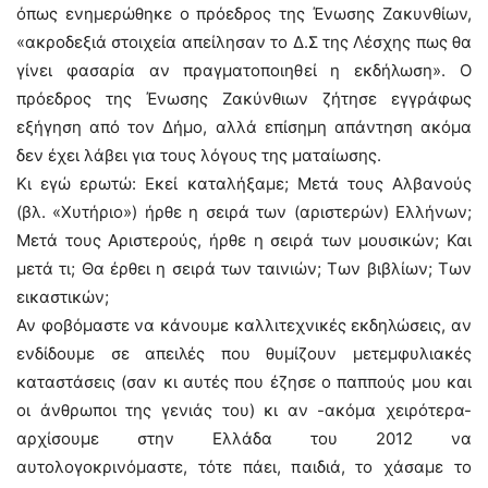
όπως ενημερώθηκε ο πρόεδρος της Ένωσης Ζακυνθίων,
«ακροδεξιά στοιχεία απείλησαν το Δ.Σ της Λέσχης πως θα
γίνει φασαρία αν πραγματοποιηθεί η εκδήλωση». Ο
πρόεδρος της Ένωσης Ζακύνθιων ζήτησε εγγράφως
εξήγηση από τον Δήμο, αλλά επίσημη απάντηση ακόμα
δεν έχει λάβει για τους λόγους της ματαίωσης.
Κι εγώ ερωτώ: Εκεί καταλήξαμε; Μετά τους Αλβανούς
(βλ. «Χυτήριο») ήρθε η σειρά των (αριστερών) Ελλήνων;
Μετά τους Αριστερούς, ήρθε η σειρά των μουσικών; Και
μετά τι; Θα έρθει η σειρά των ταινιών; Των βιβλίων; Των
εικαστικών;
Αν φοβόμαστε να κάνουμε καλλιτεχνικές εκδηλώσεις, αν
ενδίδουμε σε απειλές που θυμίζουν μετεμφυλιακές
καταστάσεις (σαν κι αυτές που έζησε ο παππούς μου και
οι άνθρωποι της γενιάς του) κι αν -ακόμα χειρότερα-
αρχίσουμε στην Ελλάδα του 2012 να
αυτολογοκρινόμαστε, τότε πάει, παιδιά, το χάσαμε το