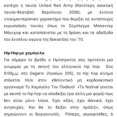
κατέχει η ταινία United Red Army (Καλύτερη ασιατική
ταινία-Φεστιβάλ Βερολίνου 2008), με έντονα
ντοκιμαντερίστικο χαρακτήρα που θυμίζει τις αντίστοιχες
ευρωπαϊκές ταινίες όπως το Σύμπλεγμα Μπάαντερ
Μάινχοφ και καταπιάνεται με τη δράση και τα αδιέξοδα
του ένοπλου αγώνα της δεκαετίας του ’70.
Hip Hop με χαμόγελα
Για σήμερα το βράδυ ο Ηρόστρατος σας προτείνει μια
γνωριμία με τη σκηνή του ελληνικού hip hop. Στις
6:00μ.μ. στο Gagarin (Λιοσίων 205), το hip hop κίνημα
στέκεται πλάι στον εθελοντικό μη κερδοσκοπικό
οργανισμό Το Χαμόγελο Του Παιδιού! «Το festival γίνεται
με σκοπό το hip hop να αποδείξει (για άλλη μια φορά) πως
δεν είναι μόνο λόγια. Έχει αξίες, έχει ιδανικά, έχει
ανησυχίες. Και θα το δείξει στην πράξη!», όπως
σημειώνουν οι διοργανωτές. Ράπερς, γκραφιτάδες, b