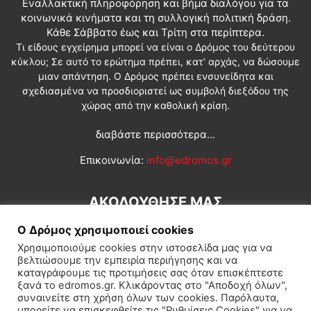
Εναλλακτική πληροφόρηση και βήμα διαλόγου για τα
κοινωνικά κινήματα και τη συλλογική πολιτική δράση.
Κάθε Σάββατο έως και Τρίτη στα περίπτερα.
Τι είδους εγχείρημα μπορεί να είναι ο Δρόμος του δεύτερου
κύκλου; Σε αυτό το ερώτημα πρέπει, κατ’ αρχάς, να δώσουμε
μιαν απάντηση. Ο Δρόμος πρέπει ενσυνείδητα και
σχεδιασμένα να προσδιοριστεί ως συμβολή διεξόδου της
χώρας από την καθολική κρίση.
διαβάστε περισσότερα...
Επικοινωνία:
info@edromos.gr
ΑΚΟΛΟΥΘΗΣΕ ΜΑΣ
Ο Δρόμος χρησιμοποιεί cookies
Χρησιμοποιούμε cookies στην ιστοσελίδα μας για να
βελτιώσουμε την εμπειρία περιήγησης και να
καταγράφουμε τις προτιμήσεις σας όταν επισκέπτεστε
ξανά το edromos.gr. Κλικάροντας στο "Αποδοχή όλων",
συναινείτε στη χρήση όλων των cookies. Παρόλαυτα,
Εγγραφή συνδρομητή
Πολιτική
Διεθνή
Κοινωνία
μπορείτε να επισκεφθείτε τις "Ρυθμίσεις Cookies" για να