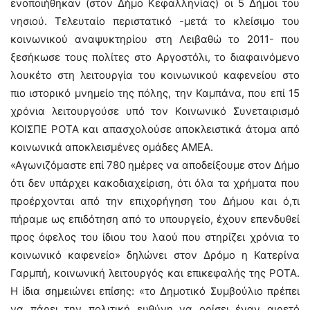
ενοποιήθηκαν (στον Δήμο Κεφαλληνίας) οι 5 Δήμοι του
νησιού. Τελευταίο περιστατικό -μετά το κλείσιμο του
κοινωνικού αναψυκτηρίου στη Λειβαθώ το 2011- που
ξεσήκωσε τους πολίτες στο Αργοστόλι, το διαφαινόμενο
λουκέτο στη λειτουργία του κοινωνικού καφενείου στο
πιο ιστορικό μνημείο της πόλης, την Καμπάνα, που επί 15
χρόνια λειτουργούσε υπό τον Κοινωνικό Συνεταιρισμό
ΚΟΙΣΠΕ ΡΟΤΑ και απασχολούσε αποκλειστικά άτομα από
κοινωνικά αποκλεισμένες ομάδες ΑΜΕΑ.
«Αγωνιζόμαστε επί 780 ημέρες να αποδείξουμε στον Δήμο
ότι δεν υπάρχει κακοδιαχείριση, ότι όλα τα χρήματα που
προέρχονται από την επιχορήγηση του Δήμου και ό,τι
πήραμε ως επιδότηση από το υπουργείο, έχουν επενδυθεί
προς όφελος του ίδιου του λαού που στηρίζει χρόνια το
κοινωνικό καφενείο» δηλώνει στον Δρόμο η Κατερίνα
Γαρμπή, κοινωνική λειτουργός και επικεφαλής της ΡΟΤΑ.
Η ίδια σημειώνει επίσης: «το Δημοτικό Συμβούλιο πρέπει
να πάρει την πολιτική ευθύνη να ορίσει έναν αιρετό