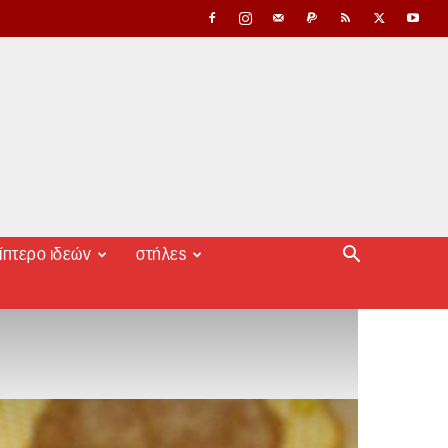
ίπτερο ιδεών
στήλες