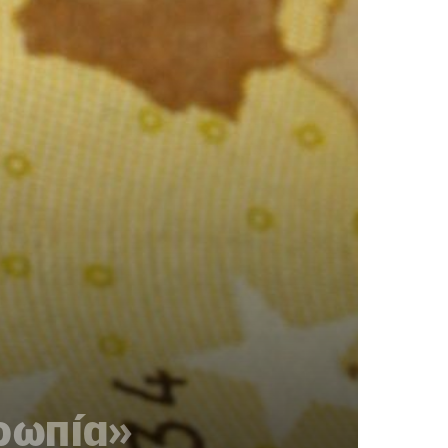
ρωπία»