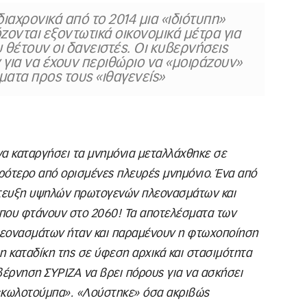
διαχρονικά από το 2014 μια «ιδιότυπη»
ονται εξοντωτικά οικονομικά μέτρα για
υ θέτουν οι δανειστές. Οι κυβερνήσεις
για να έχουν περιθώριο να «μοιράζουν»
ματα προς τους «ιθαγενείς»
να καταργήσει τα μνημόνια μεταλλάχθηκε σε
ηρότερο από ορισμένες πλευρές μνημόνιο. Ένα από
επίτευξη υψηλών πρωτογενών πλεονασμάτων και
, που φτάνουν στο 2060! Τα αποτελέσματα των
πλεονασμάτων ήταν και παραμένουν η φτωχοποίηση
 η καταδίκη της σε ύφεση αρχικά και στασιμότητα
βέρνηση ΣΥΡΙΖΑ να βρει πόρους για να ασκήσει
ν «κωλοτούμπα». «Λούστηκε» όσα ακριβώς