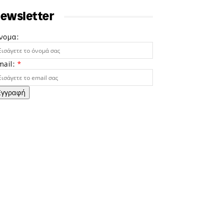
ewsletter
νομα:
mail:
*
Εγγραφή