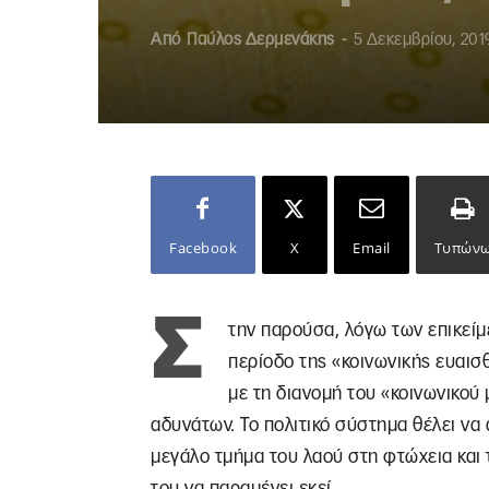
Από
Παύλος Δερμενάκης
-
5 Δεκεμβρίου, 201
Facebook
X
Email
Τυπών
Σ
την παρούσα, λόγω των επικείμ
περίοδο της «κοινωνικής ευαισ
με τη διανομή του «κοινωνικού 
αδυνάτων. Το πολιτικό σύστημα θέλει να 
μεγάλο τμήμα του λαού στη φτώχεια και τη
του να παραμένει εκεί.