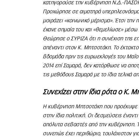
κατηγορούσε την κυβέρνηση Ν.Δ.-ΠΑΣΟΚ 
Προχώρησε σε αιματηρά υπερπλεονάσματα
μοιράζει «κοινωνικό μέρισμα». Έτσι την π
έκανε σημαία του και «θεμελίωσε» μέσω 
Θεώρησε ο ΣΥΡΙΖΑ ότι η συνέχιση της επ
απέναντι στον Κ. Μητσοτάκη. Το έκτακτο
βδομάδα πριν τις ευρωεκλογές του Μαΐου
2014 επί Σαμαρά, δεν κατόρθωσε να απο
τις μεθόδους Σαμαρά με το ίδια τελικά α
Συνεχίζει στην ίδια ρότα ο Κ. 
Η κυβέρνηση Μητσοτάκη που προέκυψε απ
στην ίδια πολιτική. Οι δεσμεύσεις έναντ
απόλυτα σεβαστές από την κυβέρνηση. Τ
συνεπώς έχει περιθώριο, τουλάχιστον για