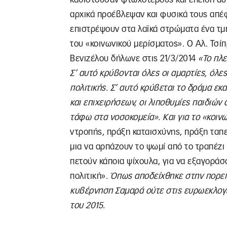
αρχικά προέβλεψαν και φυσικά τους απ
επιστρέψουν στα λαϊκά στρώματα ένα τμ
του «κοινωνικού μερίσματος». Ο Αλ. Τσί
Βενιζέλου δήλωνε στις 21/3/2014
«Το πλε
Σ’ αυτό κρύβονται όλες οι αμαρτίες, όλε
πολιτικής. Σ’ αυτό κρύβεται το δράμα ε
και επιχειρήσεων, οι λιποθυμίες παιδιών
τάφω στα νοσοκομεία». Και για το «κοιν
ντροπής, πράξη καταισχύνης, πράξη ταπε
μια να αρπάζουν το ψωμί από το τραπέζι
πετούν κάποια ψίχουλα, για να εξαγοράσ
πολιτική».
Όπως αποδείχθηκε στην πορεί
κυβέρνηση Σαμαρά ούτε στις ευρωεκλογέ
του 2015.