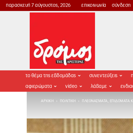
παρασκευή 7 αύγουστος, 2026
επικοινωνία
σύνδεση
Δρόμος
της
Αριστεράς
το θέμα της εβδομάδας
συνεντεύξεις
π
αφιερώματα
video
λάβαμε
ενδι
ΑΡΧΙΚΉ
ΠΟΛΙΤΙΚΉ
ΠΛΕΟΝΆΣΜΑΤΑ, ΕΠΙΔΌΜΑΤΑ Κ