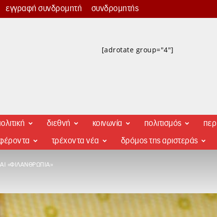
εγγραφή συνδρομητή
συνδρομητής
[adrotate group="4"]
ολιτική
διεθνή
κοινωνία
πολιτισμός
περ
αφέροντα
τρέχοντα νέα
δρόμος της αριστεράς
ΑΙ «ΦΙΛΑΝΘΡΩΠΊΑ»