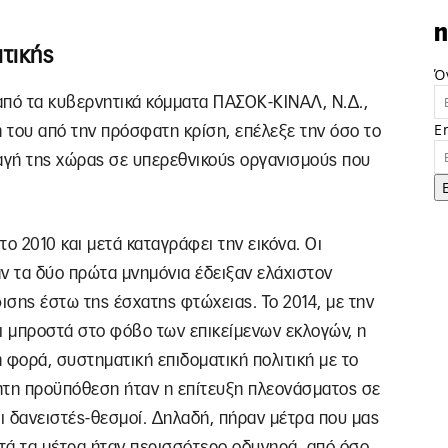
n
ιτικής
Ό
από τα κυβερνητικά κόμματα ΠΑΣΟΚ-ΚΙΝΑΛ, Ν.Δ.,
E
ή του από την πρόσφατη κρίση, επέλεξε την όσο το
αγή της χώρας σε υπερεθνικούς οργανισμούς που
ο 2010 και μετά καταγράφει την εικόνα. Οι
 τα δύο πρώτα μνημόνια έδειξαν ελάχιστον
σης έστω της έσχατης φτώχειας. Το 2014, με την
ι μπροστά στο φόβο των επικείμενων εκλογών, η
φορά, συστηματική επιδοματική πολιτική με το
ητη προϋπόθεση ήταν η επίτευξη πλεονάσματος σε
οι δανειστές-θεσμοί. Δηλαδή, πήραν μέτρα που μας
τά τα μέτρα ήταν περισσότερο οδυνηρά, από όσο