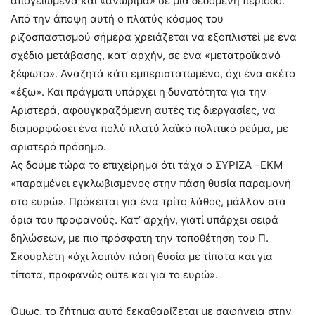
απογειωμένα και «ανώριμα» σε μια δεδομένη περίοδο.
Από την άποψη αυτή ο πλατύς κόσμος του
ριζοσπαστισμού σήμερα χρειάζεται να εξοπλιστεί με ένα
σχέδιο μετάβασης, κατ’ αρχήν, σε ένα «μετατροϊκανό
ξέφωτο». Αναζητά κάτι εμπεριστατωμένο, όχι ένα σκέτο
«έξω». Και πράγματι υπάρχει η δυνατότητα για την
Αριστερά, αφουγκραζόμενη αυτές τις διεργασίες, να
διαμορφώσει ένα πολύ πλατύ λαϊκό πολιτικό ρεύμα, με
αριστερό πρόσημο.
Ας δούμε τώρα το επιχείρημα ότι τάχα ο ΣΥΡΙΖΑ –ΕΚΜ
«παραμένει εγκλωβισμένος στην πάση θυσία παραμονή
στο ευρώ». Πρόκειται για ένα τρίτο λάθος, μάλλον στα
όρια του προφανούς. Κατ’ αρχήν, γιατί υπάρχει σειρά
δηλώσεων, με πιο πρόσφατη την τοποθέτηση του Π.
Σκουρλέτη «όχι λοιπόν πάση θυσία με τίποτα και για
τίποτα, προφανώς ούτε και για το ευρώ».
Όμως, το ζήτημα αυτό ξεκαθαρίζεται με σαφήνεια στην