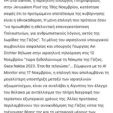
«Η Gila Gamliel, η Ισραηλινή υπουργός Πληροφοριών,
στην
Jerusalem Post
της 19ης Νοεμβρίου, κατέστησε
σαφές ότι το προτιμώμενο αποτέλεσμα της κυβέρνησης
είναι η εθνοκάθαρση. Η μόνη επιλογή που πρότεινε ήταν
“να προωθηθεί η εθελοντική επανεγκατάσταση
Παλαιστινίων, για ανθρωπιστικούς λόγους, εκτός της
λωρίδας της Γάζας”. Το μέλος του ισραηλινού υπουργικού
συμβουλίου ασφαλείας και υπουργός Γεωργίας Avi
Dichter δήλωσε στην ισραηλινή τηλεόραση στις 12
Νοεμβρίου “τώρα ξεδιπλώνουμε τη Νάκμπα της Γάζας.
Gaza Nakba 2023. Έτσι θα τελειώσει”… Σύμφωνα με το
Al
Monitor
στις 17 Νοεμβρίου, η επιλογή που απολαμβάνει τη
μεγαλύτερη υποστήριξη μεταξύ των ισραηλινών
αξιωματούχων, είναι να αναλάβει η Αίγυπτος τον έλεγχο
του θύλακα με αντάλλαγμα την πλήρη διαγραφή του
τεράστιου εξωτερικού χρέους της. Άλλες προτάσεις
περιλαμβάνουν την ανοικοδόμηση της Γάζας νότια της
τρέχουσας θέσης της και τη μεταφορά μέρους των