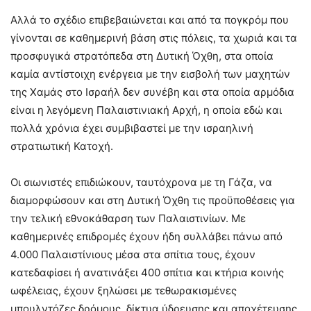
Αλλά το σχέδιο επιβεβαιώνεται και από τα πογκρόμ που
γίνονται σε καθημερινή βάση στις πόλεις, τα χωριά και τα
προσφυγικά στρατόπεδα στη Δυτική Όχθη, στα οποία
καμία αντίστοιχη ενέργεια με την εισβολή των μαχητών
της Χαμάς στο Ισραήλ δεν συνέβη και στα οποία αρμόδια
είναι η λεγόμενη Παλαιστινιακή Αρχή, η οποία εδώ και
πολλά χρόνια έχει συμβιβαστεί με την ισραηλινή
στρατιωτική Κατοχή.
Οι σιωνιστές επιδιώκουν, ταυτόχρονα με τη Γάζα, να
διαμορφώσουν και στη Δυτική Όχθη τις προϋποθέσεις για
την τελική εθνοκάθαρση των Παλαιστινίων. Με
καθημερινές επιδρομές έχουν ήδη συλλάβει πάνω από
4.000 Παλαιστίνιους μέσα στα σπίτια τους, έχουν
κατεδαφίσει ή ανατινάξει 400 σπίτια και κτήρια κοινής
ωφέλειας, έχουν ξηλώσει με τεθωρακισμένες
μπουλντόζες δρόμους, δίκτυα ύδρευσης και αποχέτευσης