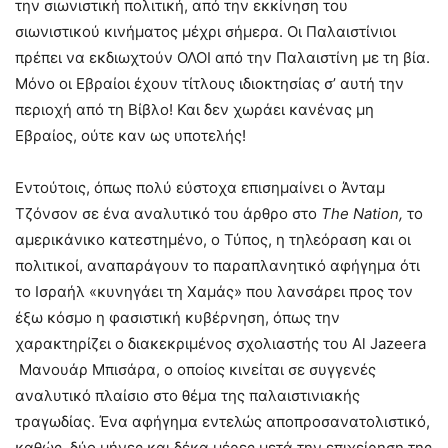
την σιωνιστική πολιτική, από την εκκίνηση του
σιωνιστικού κινήματος μέχρι σήμερα. Οι Παλαιστίνιοι
πρέπει να εκδιωχτούν ΟΛΟΙ από την Παλαιστίνη με τη βία.
Μόνο οι Εβραίοι έχουν τίτλους ιδιοκτησίας σ’ αυτή την
περιοχή από τη Βίβλο! Και δεν χωράει κανένας μη
Εβραίος, ούτε καν ως υποτελής!
Εντούτοις, όπως πολύ εύστοχα επισημαίνει ο Άνταμ
Τζόνσον σε ένα αναλυτικό του άρθρο στο
The
Nation
,
το
αμερικάνικο κατεστημένο, ο Τύπος, η τηλεόραση και οι
πολιτικοί, αναπαράγουν το παραπλανητικό αφήγημα ότι
το Ισραήλ «κυνηγάει τη Χαμάς» που λανσάρει προς τον
έξω κόσμο η φασιστική κυβέρνηση, όπως την
χαρακτηρίζει ο διακεκριμένος σχολιαστής του Al Jazeera
Μανουάρ Μπισάρα, ο οποίος κινείται σε συγγενές
αναλυτικό πλαίσιο στο θέμα της παλαιστινιακής
τραγωδίας. Ένα αφήγημα εντελώς αποπροσανατολιστικό,
καθώς, δύο μήνες και δέκα μέρες μετά την επιχείρηση της