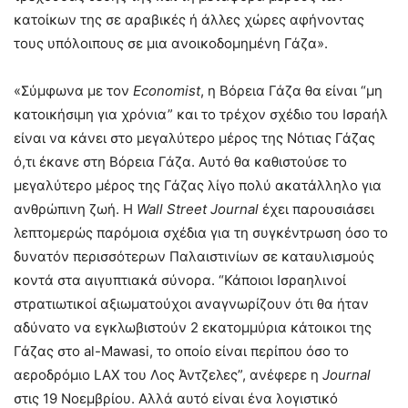
κατοίκων της σε αραβικές ή άλλες χώρες αφήνοντας
τους υπόλοιπους σε μια ανοικοδομημένη Γάζα».
«Σύμφωνα με τον
Economist
, η Βόρεια Γάζα θα είναι “μη
κατοικήσιμη για χρόνια” και το τρέχον σχέδιο του Ισραήλ
είναι να κάνει στο μεγαλύτερο μέρος της Νότιας Γάζας
ό,τι έκανε στη Βόρεια Γάζα. Αυτό θα καθιστούσε το
μεγαλύτερο μέρος της Γάζας λίγο πολύ ακατάλληλο για
ανθρώπινη ζωή. Η
Wall Street Journal
έχει παρουσιάσει
λεπτομερώς παρόμοια σχέδια για τη συγκέντρωση όσο το
δυνατόν περισσότερων Παλαιστινίων σε καταυλισμούς
κοντά στα αιγυπτιακά σύνορα. “Κάποιοι Ισραηλινοί
στρατιωτικοί αξιωματούχοι αναγνωρίζουν ότι θα ήταν
αδύνατο να εγκλωβιστούν 2 εκατομμύρια κάτοικοι της
Γάζας στο al-Mawasi, το οποίο είναι περίπου όσο το
αεροδρόμιο LAX του Λος Άντζελες”, ανέφερε η
Journal
στις 19 Νοεμβρίου. Αλλά αυτό είναι ένα λογιστικό