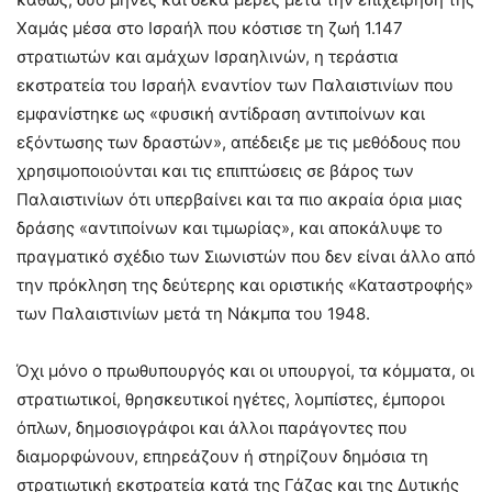
Χαμάς μέσα στο Ισραήλ που κόστισε τη ζωή 1.147
στρατιωτών και αμάχων Ισραηλινών, η τεράστια
εκστρατεία του Ισραήλ εναντίον των Παλαιστινίων που
εμφανίστηκε ως «φυσική αντίδραση αντιποίνων και
εξόντωσης των δραστών», απέδειξε με τις μεθόδους που
χρησιμοποιούνται και τις επιπτώσεις σε βάρος των
Παλαιστινίων ότι υπερβαίνει και τα πιο ακραία όρια μιας
δράσης «αντιποίνων και τιμωρίας», και αποκάλυψε το
πραγματικό σχέδιο των Σιωνιστών που δεν είναι άλλο από
την πρόκληση της δεύτερης και οριστικής «Καταστροφής»
των Παλαιστινίων μετά τη Νάκμπα του 1948.
Όχι μόνο ο πρωθυπουργός και οι υπουργοί, τα κόμματα, οι
στρατιωτικοί, θρησκευτικοί ηγέτες, λομπίστες, έμποροι
όπλων, δημοσιογράφοι και άλλοι παράγοντες που
διαμορφώνουν, επηρεάζουν ή στηρίζουν δημόσια τη
στρατιωτική εκστρατεία κατά της Γάζας και της Δυτικής