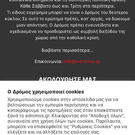
Κάθε Σάββατο έως και Τρίτη στα περίπτερα.
Τι είδους εγχείρημα μπορεί να είναι ο Δρόμος του δεύτερου
κύκλου; Σε αυτό το ερώτημα πρέπει, κατ’ αρχάς, να δώσουμε
μιαν απάντηση. Ο Δρόμος πρέπει ενσυνείδητα και
σχεδιασμένα να προσδιοριστεί ως συμβολή διεξόδου της
χώρας από την καθολική κρίση.
διαβάστε περισσότερα...
Επικοινωνία:
info@edromos.gr
ΑΚΟΛΟΥΘΗΣΕ ΜΑΣ
Ο Δρόμος χρησιμοποιεί cookies
Χρησιμοποιούμε cookies στην ιστοσελίδα μας για να
βελτιώσουμε την εμπειρία περιήγησης και να
καταγράφουμε τις προτιμήσεις σας όταν επισκέπτεστε
ξανά το edromos.gr. Κλικάροντας στο "Αποδοχή όλων",
συναινείτε στη χρήση όλων των cookies. Παρόλαυτα,
Εγγραφή συνδρομητή
Πολιτική
Διεθνή
Κοινωνία
μπορείτε να επισκεφθείτε τις "Ρυθμίσεις Cookies" για να
ελέγξετε και να αλλάξετε τις επιλογές σας.
Πολιτισμός
Αφιερώματα