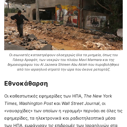
Οι σιωνιστές καταστρέφουν ολοσχερώς όλα τα μνημεία, όπως του
Γιάσερ Αραφάτ, των νεκρών του πλοίου Mavi Marmara και της
δημοσιογράφου του Al Jazeera Shireen Abu Akleh που πυροβολήθηκε
από τον ισραηλινό στρατό την ώρα που έκανε ρεπορτάζ.
Εθνοκάθαρση
Οι καθεστωτικές εφημερίδες των ΗΠΑ,
The
New
York
Times
,
Washington Post
και
Wall
Street
Journal
, οι
«ναυαρχίδες» των οποίων η «γραμμή» περνάει σε όλες τις
εφημερίδες, τα ηλεκτρονικά και ραδιοτηλεοπτικά μέσα
των ΗΠΑ, εμφάνισαν τις επιδρομές των Ισραηλινών στα