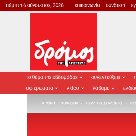
πέμπτη 6 αύγουστος, 2026
επικοινωνία
σύνδεση
ε
Δρόμος
της
Αριστεράς
το θέμα της εβδομάδας
συνεντεύξεις
π
αφιερώματα
video
λάβαμε
ενδι
ΑΡΧΙΚΉ
ΚΟΙΝΩΝΊΑ
Η ΆΛΛΗ ΘΕΣΣΑΛΟΝΊΚΗ
ΦΥΣ