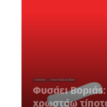
ΚΟΙΝΩΝΊΑ
Η ΆΛΛΗ ΘΕΣΣΑΛΟΝΊΚΗ
Φυσάει Βοριάς:
χρωστάω τίποτ