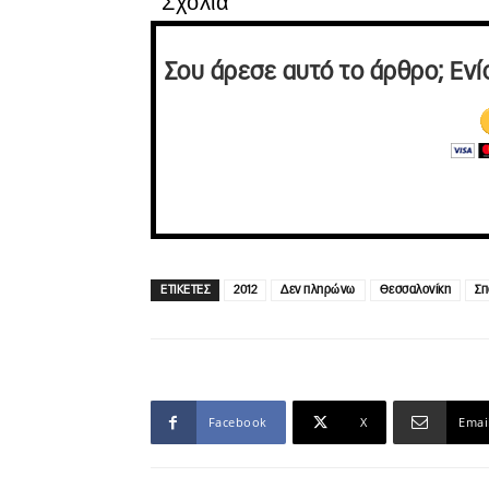
Σχόλια
Σου άρεσε αυτό το άρθρο; Ενί
ΕΤΙΚΕΤΕΣ
2012
Δεν πληρώνω
Θεσσαλονίκη
Σπ
Facebook
X
Emai