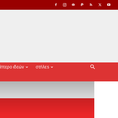
ίπτερο ιδεών
στήλες