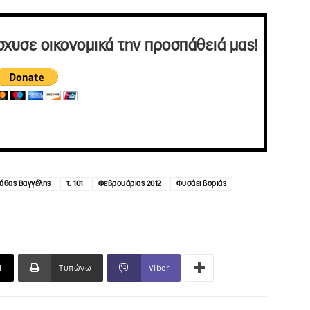
σχυσε οικονομικά την προσπάθειά μας!
άθας Βαγγέλης
τ. 101
Φεβρουάριος 2012
Φυσάει βοριάς
l
Τυπώνω
Viber