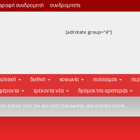
γγραφή συνδρομητή
συνδρομητής
[adrotate group="4"]
ολιτική
διεθνή
κοινωνία
πολιτισμός
περ
αφέροντα
τρέχοντα νέα
δρόμος της αριστεράς
ΆΕΙ ΒΟΡΙΆΣ: ΟΎΤΕ ΣΤΗ ΔΕΗ ΟΎΤΕ ΣΤΗΝ ΕΦΟΡΊΑ, ΔΕΝ ΧΡΩΣΤΆΩ ΤΊΠΟΤΑ,...