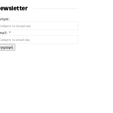
ewsletter
νομα:
mail:
*
Εγγραφή