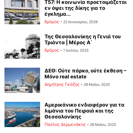
Τ57: Η κοινωνία προετοιμάζεται
εν όψει της δίκης για το
έγκλημα...
δρόμος
-
22 Ιανουαρίου, 2026
Της Θεσσαλονίκης η Γενιά του
Τριάντα | Μέρος Α΄
δρόμος
-
1 Ιουλίου, 2025
ΔΕΘ: Ούτε πάρκο, ούτε έκθεση –
Μόνο real estate
Δημήτρης Γκάζης
-
28 Μαΐου, 2025
Αμερικάνικο ενδιαφέρον για τα
λιμάνια του Πειραιά και της
Θεσσαλονίκης
Παύλος Δερμενάκης
-
28 Μαΐου, 2025