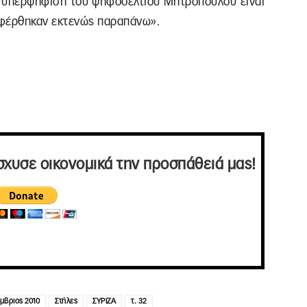
 – υπερψήφιση του ψηφοδελτίου Μητρόπουλου είναι
ναφέρθηκαν εκτενώς παραπάνω».
σχυσε οικονομικά την προσπάθειά μας!
μβριος 2010
Στήλες
ΣΥΡΙΖΑ
τ. 32