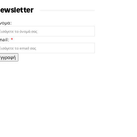
ewsletter
νομα:
mail:
*
Εγγραφή