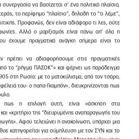
συνεργασία να βασίζεται σ’ ένα πολιτικό πλαίσιο,
τεράς, το περίφημο “πλαίσιο”, δηλαδή το “τι λέμε”,
ιτικής. Προφανώς, δεν είναι αδιάφορο τι λες, ούτε
φωνίες. Αλλά ο μαρξισμός είναι πάνω απ’ όλα η
ου έχουμε πραγματικά ανάγκη σήμερα είναι το
εν πρέπει να αδιαφορήσουμε στις πραγματικές
από το “ρήγμα ΠΑΣΟΚ”» και φέρνει ως παράδειγμα
05 στη Ρωσία: με το ματοκύλισμα, από τον τσάρο,
έλειά του- ο παπα-Γκαμπόν», διευκρινίζοντας πως
ουλο.
μά πως η επιλογή αυτή, είναι «άσκηση στα
 και «κριτήριο της “διευρυμένης αναπαραγωγής του
αγωγής». Αφού τελειώνει η ανακοίνωση, υπάρχει μια
θος κατηγορείται για σύμπλευση με τον ΣΥΝ και το