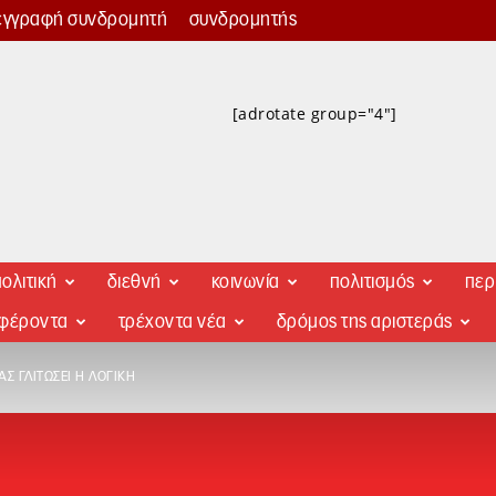
εγγραφή συνδρομητή
συνδρομητής
[adrotate group="4"]
ολιτική
διεθνή
κοινωνία
πολιτισμός
περ
αφέροντα
τρέχοντα νέα
δρόμος της αριστεράς
Σ ΓΛΙΤΏΣΕΙ Η ΛΟΓΙΚΉ