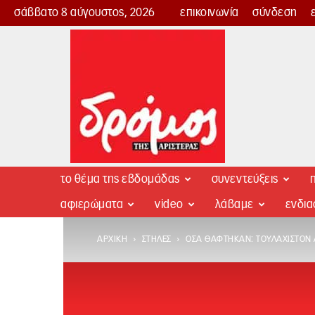
σάββατο 8 αύγουστος, 2026
επικοινωνία
σύνδεση
Δρόμος
της
Αριστεράς
το θέμα της εβδομάδας
συνεντεύξεις
π
αφιερώματα
video
λάβαμε
ενδι
ΑΡΧΙΚΉ
ΣΤΉΛΕΣ
ΌΣΑ ΘΆΦΤΗΚΑΝ: ΤΟΥΛΆΧΙΣΤΟΝ Α