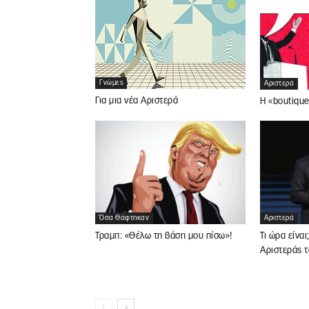
Γνώμες
Αριστερά
Για μια νέα Αριστερά
Η «boutique
Όσα Θάφτηκαν
Αριστερά
Τραμπ: «Θέλω τη βάση μου πίσω»!
Τι ώρα είναι
Αριστεράς τ