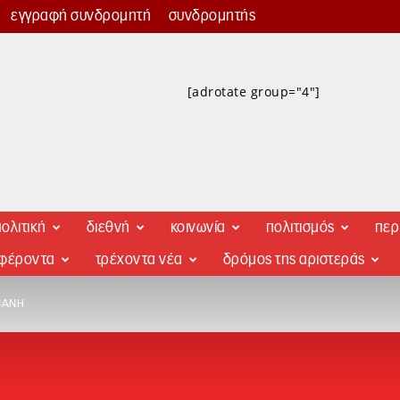
εγγραφή συνδρομητή
συνδρομητής
[adrotate group="4"]
ολιτική
διεθνή
κοινωνία
πολιτισμός
περ
αφέροντα
τρέχοντα νέα
δρόμος της αριστεράς
ΒΆΝΗ