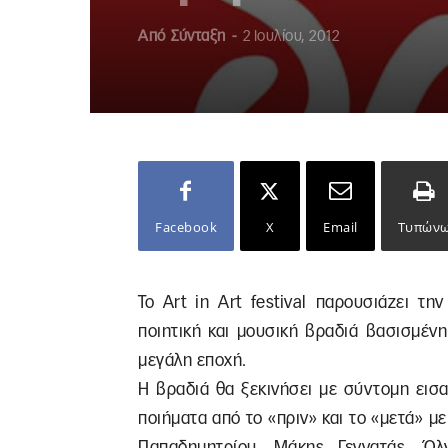
Από
Σύνταξη
-
2 Ιουλίου, 2012
Facebook
X
Email
Τυπών
To Art in Art festival παρουσιάζει τη
ποιητική και μουσική βραδιά βασισμέν
μεγάλη εποχή.
Η βραδιά θα ξεκινήσει με σύντομη εισ
ποιήματα από το «πριν» και το «μετά» μ
Παπαδημητρίου, Μάκης Γεννατάς, Όλ