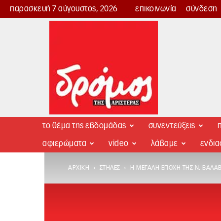
παρασκευή 7 αύγουστος, 2026
επικοινωνία
σύνδεση
Δρόμος
της
Αριστεράς
το θέμα της εβδομάδας
συνεντεύξεις
π
αφιερώματα
video
λάβαμε
ενδι
ΑΡΧΙΚΉ
ΣΤΉΛΕΣ
Η ΜΕΓΆΛΗ ΕΠΟΧΉ ΤΗΣ Ν. ΒΑΛΑ