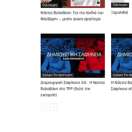
Πολιτισμός
Πολιτισμός
Ξερολιθιά
Νάντια Βαλαβάνη: Για «τα παιδιά του
Φλεβάρη» – μισόν αιώνα αργότερα
Δρόμος Της Αριστεράς
Δρόμος Της Α
Δημιουργική Σαφήνεια 3/6 : Η Ναντια
Η Νάντια Β
Βαλαβάνη στο ΤPP (δείτε την
Σαφήνεια σ
εκπομπή)