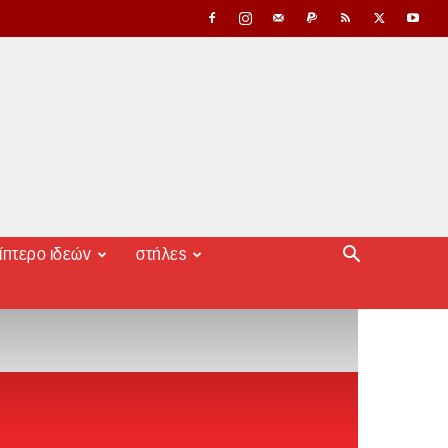
ίπτερο ιδεών
στήλες