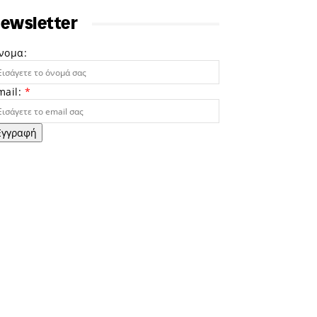
ewsletter
νομα:
mail:
*
Εγγραφή