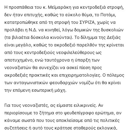
Η προσπάθεια του κ. Μεϊμαράκη για κεντροδεξιά στροφή,
δεν ήταν επιτυχής, καθώς το εύκολο θύμα, το Ποτάμι,
κατατροπώθηκε από τη στροφή του ΣΥΡΙΖΑ, χωρίς να
προλάβει η Ν.Δ. να κινηθεί, λόγω δομικών της δυσκολιών
(τα βιλαέτια δύσκολα κινούνται). Το δίλημμα της Δεξιάς
είναι μεγάλο, καθώς το ακροδεξιό παρελθόν της κρίνεται
από τους κεντροδεξιούς νεοφιλελεύθερους ως
αποτυχημένο, ενώ ταυτόχρονα η ύπαρξη των
νεοναζιστών θα συνεχίζει να ασκεί πίεση προς
ακροδεξιές πρακτικές και επιχειρηματολογίες. Ο πόλεμος
των ανταγωνιστικών φεουδαρχιών νομίζω ότι θα κρίνει
την επόμενη εσωτερική μάχη.
Για τους νεοναζιστές, ας είμαστε ειλικρινείς. Αν
περιορίσουμε το ζήτημα στο ψευδεπίγραφο ερώτημα, αν
κάναμε σωστά που τους αποκλείσαμε από τις πολιτικές
συζητήσεις ή αυτό τους κράτησε σταθερούς εκλογικά,