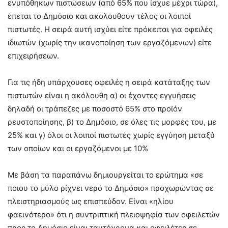
ενυπόθηκων πιστώσεων (από 65% που ίσχυε μέχρι τώρα),
έπεται το Δημόσιο και ακολουθούν τέλος οι λοιποί
πιστωτές. Η σειρά αυτή ισχύει είτε πρόκειται για οφειλές
ιδιωτών (χωρίς την ικανοποίηση των εργαζόμενων) είτε
επιχειρήσεων.
Για τις ήδη υπάρχουσες οφειλές η σειρά κατάταξης των
πιστωτών είναι η ακόλουθη α) οι έχοντες εγγυήσεις
δηλαδή οι τράπεζες με ποσοστό 65% στο προϊόν
ρευστοποίησης, β) το Δημόσιο, σε όλες τις μορφές του, με
25% και γ) όλοι οι λοιποί πιστωτές χωρίς εγγύηση μεταξύ
των οποίων και οι εργαζόμενοι με 10%
Με βάση τα παραπάνω δημιουργείται το ερώτημα «σε
ποιου το μύλο ρίχνει νερό το Δημόσιο» προχωρώντας σε
πλειστηριασμούς ως επισπεύδον. Είναι «ηλίου
φαεινότερο» ότι η συντριπτική πλειοψηφία των οφειλετών
προς το Δημόσιο είναι ταυτόχρονα και οφειλέτες σε