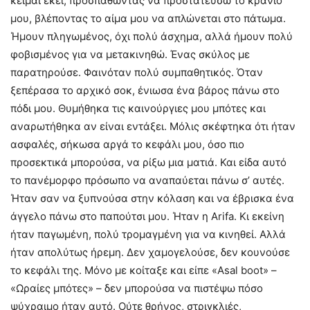
κείμαι εκεί, προσπαθώντας να προστατεύσω το κρανίο
μου, βλέποντας το αίμα μου να απλώνεται στο πάτωμα.
Ήμουν πληγωμένος, όχι πολύ άσχημα, αλλά ήμουν πολύ
φοβισμένος για να μετακινηθώ. Ένας σκύλος με
παρατηρούσε. Φαινόταν πολύ συμπαθητικός. Όταν
ξεπέρασα το αρχικό σοκ, ένιωσα ένα βάρος πάνω στο
πόδι μου. Θυμήθηκα τις καινούργιες μου μπότες και
αναρωτήθηκα αν είναι εντάξει. Μόλις σκέφτηκα ότι ήταν
ασφαλές, σήκωσα αργά το κεφάλι μου, όσο πιο
προσεκτικά μπορούσα, να ρίξω μια ματιά. Και είδα αυτό
το πανέμορφο πρόσωπο να αναπαύεται πάνω σ’ αυτές.
Ήταν σαν να ξυπνούσα στην κόλαση και να έβρισκα ένα
άγγελο πάνω στο παπούτσι μου. Ήταν η Arifa. Κι εκείνη
ήταν παγωμένη, πολύ τρομαγμένη για να κινηθεί. Αλλά
ήταν απολύτως ήρεμη. Δεν χαμογελούσε, δεν κουνούσε
το κεφάλι της. Μόνο με κοίταξε και είπε «Asal boot» –
«Ωραίες μπότες» – δεν μπορούσα να πιστέψω πόσο
ψύχραιμο ήταν αυτό. Ούτε θρήνος, στριγκλιές,