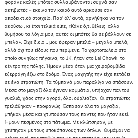
φοράνε καλές μπότες συλλαμβάνονται συχνά σαν
ακτιβιστές – εκείνο τον καιρό αυτό αρκούσε σαν
αποδεικτικό στοιχείο. Παρ’ όλ’ αυτά, αρνήθηκα να τον
ακούσω , κι έτσι τελικά είπε, «Κάνε ό,τι θέλεις, αλλά
θυμήσου τα λόγια μου, αυτές οι μπότες θα σε βάλλουν σε
μπελά». Είχε δίκιο… μου έφεραν μπελά – μεγάλο μπελά,
αλλά όχι του είδους που περίμενε. Το χαρτοπωλείο στο
οποίο συνήθως πήγαινα, το JK, ήταν στο Lal Chowk, το
κέντρο της πόλης. Ήμουν μέσα όταν μια χειροβομβίδα
εξερράγη έξω στο δρόμο. Ένας μαχητής την είχε πετάξει
σε ένα στρατιώτη. Τα τύμπανά μου παραλίγο να σπάσουν.
Μέσα στο μαγαζί όλα έγιναν κομμάτια, υπήρχαν παντού
γυαλιά, χάος στην αγορά, όλοι ούρλιαζαν. Οι στρατιώτες
τρελάθηκαν – προφανώς. Έσπασαν όλα τα μαγαζιά,
μπήκαν μέσα και χτυπούσαν τους πάντες που ήταν εκεί.
Ήμουν πεσμένος στο πάτωμα. Με κλώτσησαν, με
χτύπησαν με τους υποκόπανους των όπλων. Θυμάμαι να