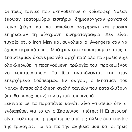
Οι τρεις ταινίες που σκηνοθέτησε ο Κρίστοφερ Νόλαν
έκοψαν εκατομμύρια εισιτήρια, δημιούργησαν φανατικό
κοινό (μέχρι και σε μακελειό οδήγησαν) και φυσικά
επηρέασαν τη σύγχρονη κινηματογραφία. Δεν είναι
τυχαίο ότι ο Iron Man και συνολικά οι Avengers σαν να
έχουν περισσότερο… Μπάτμαν στα «κουστούμια» τους, ο
Σπάιντερμαν έκανε μια νέα αρχή παρ’ όλο που μόλις είχε
ολοκληρωθεί η προηγούμενη τριλογία του, προκειμένου
να «σκοτεινιάσει». Τα ίδια αναμένονται και στον
επερχόμενο Σούπερμαν. Εν ολίγοις, ο Μπάτμαν του
Νόλαν έχτισε ολόκληρη σχολή ταινιών που κατακλύζουν
(και θα συνεχίσουν) την αγορά του σινεμά.
Ξεκινάω με τα παραπάνω καθότι λίγο –πιστεύω ότι- σ’
ενδιαφέρει για το αν ο Σκοτεινός Ιππότης: Η Επιστροφή
είναι καλύτερος ή χειρότερος από τις άλλες δύο ταινίες
της τριλογίας. Για να πω την αλήθεια μου και οι τρεις