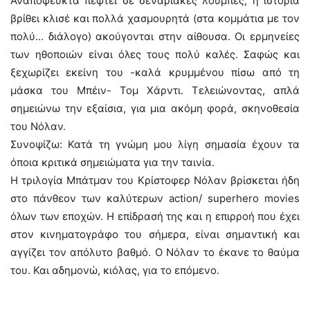
Αναπόφευκτα πέφτει σε σεναριακές λούμπες, η ιστορία
βρίθει κλισέ και πολλά χασμουρητά (στα κομμάτια με τον
πολύ… διάλογο) ακούγονται στην αίθουσα. Οι ερμηνείες
των ηθοποιών είναι όλες τους πολύ καλές. Σαφώς και
ξεχωρίζει εκείνη του -καλά κρυμμένου πίσω από τη
μάσκα του Μπέιν- Τομ Χάρντι. Τελειώνοντας, απλά
σημειώνω την εξαίσια, για μια ακόμη φορά, σκηνοθεσία
του Νόλαν.
Συνοψίζω: Κατά τη γνώμη μου λίγη σημασία έχουν τα
όποια κριτικά σημειώματα για την ταινία.
Η τριλογία Μπάτμαν του Κρίστοφερ Νόλαν βρίσκεται ήδη
στο πάνθεον των καλύτερων action/ superhero movies
όλων των εποχών. Η επίδρασή της και η επιρροή που έχει
στον κινηματογράφο του σήμερα, είναι σημαντική και
αγγίζει τον απόλυτο βαθμό. Ο Νόλαν το έκανε το θαύμα
του. Και αδημονώ, κιόλας, για το επόμενο.