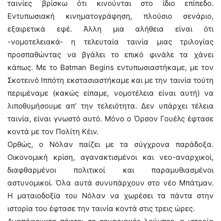
ταινίες βρίσκω ότι κινούνται στο ίδιο επίπεδο.
Εντυπωσιακή κινηματογράφηση, πλούσιο σενάριο,
εξαιρετικά εφέ. Άλλη μια αλήθεια είναι ότι
-νομοτελειακά- η τελευταία ταινία μιας τριλογίας
προσπαθώντας να βγάλει το επικό φινάλε τα χάνει
κάπως. Με το Batman Begins εντυπωσιαστήκαμε, με τον
Σκοτεινό Ιππότη εκστασιαστήκαμε και με την ταινία τούτη
περιμέναμε (κακώς είπαμε, νομοτέλεια είναι αυτή) να
λιποθυμήσουμε απ’ την τελειότητα. Δεν υπάρχει τέλεια
ταινία, είναι γνωστό αυτό. Μόνο ο Όρσον Γουέλς έφτασε
κοντά με τον Πολίτη Κέιν.
Ορθώς, ο Νόλαν παίζει με τα σύγχρονα παράδοξα.
Οικονομική κρίση, αγανακτισμένοι και νεο-αναρχικοί,
διαφθαρμένοι πολιτικοί και παραμυθιασμένοι
αστυνομικοί. Όλα αυτά συνυπάρχουν στο νέο Μπάτμαν.
Η ματαιοδοξία του Νόλαν να χωρέσει τα πάντα στην
ιστορία του έφτασε την ταινία κοντά στις τρεις ώρες.