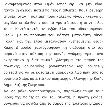
-αναφερόμενος στον Σιμόν Μπολιβάρ- να μην είναι
πάντα (ή σχεδόν ποτέ;) ποιητές ή αθλητές! Και τι δεύτερη
ατυχία, όταν η πολιτική τους καλεί να γίνουν «γενναίοι,
μεγάλοι κι αληθινοί» όσο τα γραπτά τους ή οι ντρίπλες
τους. Κοντά-κοντά, τα εξώφυλλα του «δακρυσμένου
θεού», με το πρόσωπο του κάποτε μετανάστη Νίκου
Γκάλη και της ελέω μεταναστών «ξεπεσμένης θεάς»
Κικής Δημουλά χαρτογραφούν τη διαδρομή από τον
ουρανό στην κόλαση της κοινής γνώμης. Αρκεί ένα
εκφραστικό ή διατυπωτικό γλίστρημα στο παρκέ της
πολιτικής ορθολογίας (γνωστότερον ως: politically
correct) για να σε καταπιεί η μαρμάγκα λίγο πριν από το
οριστικό Χαίρε ποτέ (τίτλος ποιητικής συλλογής της Κικής
Δημουλά) της ζωής σου.
Αν, σε ρόλο νεοπλουταρχικών, παραλληλίσουμε τους
βίους της ποιήτριας και του αθλητή, η πρώτη μοιάζει
συνεχώς να λυγίζει από το βάρος της πολιτικής μπάρας,