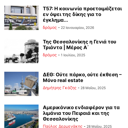
Τ57: Η κοινωνία προετοιμάζεται
εν όψει της δίκης για το
έγκλημα...
δρόμος
-
22 Ιανουαρίου, 2026
Της Θεσσαλονίκης η Γενιά του
Τριάντα | Μέρος Α΄
δρόμος
-
1 Ιουλίου, 2025
ΔΕΘ: Ούτε πάρκο, ούτε έκθεση –
Μόνο real estate
Δημήτρης Γκάζης
-
28 Μαΐου, 2025
Αμερικάνικο ενδιαφέρον για τα
λιμάνια του Πειραιά και της
Θεσσαλονίκης
Παύλος Δερμενάκης
-
28 Μαΐου, 2025