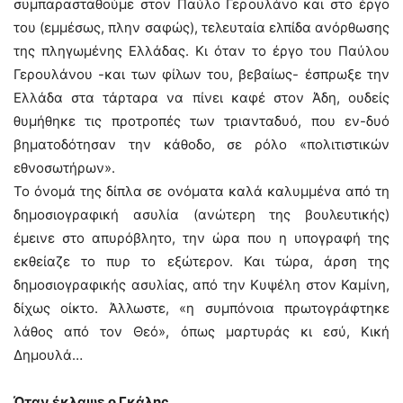
συμπαρασταθούμε στον Παύλο Γερουλάνο και στο έργο
του (εμμέσως, πλην σαφώς), τελευταία ελπίδα ανόρθωσης
της πληγωμένης Ελλάδας. Κι όταν το έργο του Παύλου
Γερουλάνου -και των φίλων του, βεβαίως- έσπρωξε την
Ελλάδα στα τάρταρα να πίνει καφέ στον Άδη, ουδείς
θυμήθηκε τις προτροπές των τριανταδυό, που εν-δυό
βηματοδότησαν την κάθοδο, σε ρόλο «πολιτιστικών
εθνοσωτήρων».
Το όνομά της δίπλα σε ονόματα καλά καλυμμένα από τη
δημοσιογραφική ασυλία (ανώτερη της βουλευτικής)
έμεινε στο απυρόβλητο, την ώρα που η υπογραφή της
εκθείαζε το πυρ το εξώτερον. Και τώρα, άρση της
δημοσιογραφικής ασυλίας, από την Κυψέλη στον Καμίνη,
δίχως οίκτο. Άλλωστε, «η συμπόνοια πρωτογράφτηκε
λάθος από τον Θεό», όπως μαρτυράς κι εσύ, Κική
Δημουλά…
Όταν έκλαψε ο Γκάλης