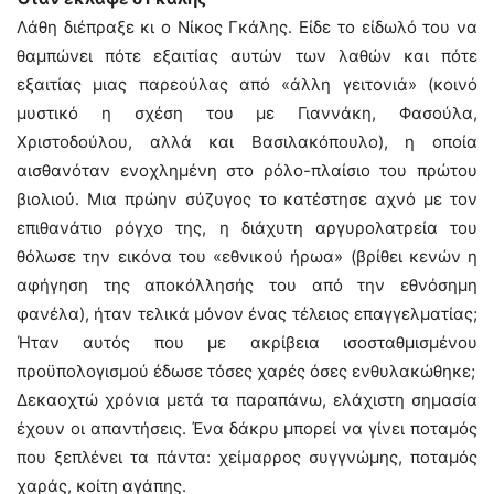
Λάθη διέπραξε κι ο Νίκος Γκάλης. Είδε το είδωλό του να
θαμπώνει πότε εξαιτίας αυτών των λαθών και πότε
εξαιτίας μιας παρεούλας από «άλλη γειτονιά» (κοινό
μυστικό η σχέση του με Γιαννάκη, Φασούλα,
Χριστοδούλου, αλλά και Βασιλακόπουλο), η οποία
αισθανόταν ενοχλημένη στο ρόλο-πλαίσιο του πρώτου
βιολιού. Μια πρώην σύζυγος το κατέστησε αχνό με τον
επιθανάτιο ρόγχο της, η διάχυτη αργυρολατρεία του
θόλωσε την εικόνα του «εθνικού ήρωα» (βρίθει κενών η
αφήγηση της αποκόλλησής του από την εθνόσημη
φανέλα), ήταν τελικά μόνον ένας τέλειος επαγγελματίας;
Ήταν αυτός που με ακρίβεια ισοσταθμισμένου
προϋπολογισμού έδωσε τόσες χαρές όσες ενθυλακώθηκε;
Δεκαοχτώ χρόνια μετά τα παραπάνω, ελάχιστη σημασία
έχουν οι απαντήσεις. Ένα δάκρυ μπορεί να γίνει ποταμός
που ξεπλένει τα πάντα: χείμαρρος συγγνώμης, ποταμός
χαράς, κοίτη αγάπης.