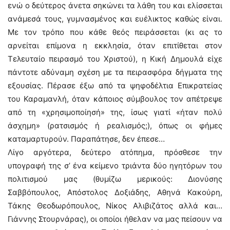
ενώ ο δεύτερος άνετα σηκώνει τα λάθη του και ελίσσεται
ανάμεσά τους, γυμνασμένος και ευέλικτος καθώς είναι.
Με τον τρόπο που κάθε θεός πειράσσεται (κι ας το
αρνείται επίμονα η εκκλησία, όταν επιτίθεται στον
Τελευταίο πειρασμό του Χριστού), η Κική Δημουλά είχε
πάντοτε αδύναμη σχέση με τα πειρασφόρα δήγματα της
εξουσίας. Πέρασε έξω από τα ψηφοδέλτια Επικρατείας
του Καραμανλή, όταν κάποιος σύμβουλος τον απέτρεψε
από τη «χρησιμοποίησή» της, ίσως γιατί «ήταν πολύ
άσχημη» (ρατσισμός ή ρεαλισμός;), όπως οι φήμες
καταμαρτυρούν. Παραπάτησε, δεν έπεσε…
Λίγο αργότερα, δεύτερο ατόπημα, πρόσθεσε την
υπογραφή της σ’ ένα κείμενο τριάντα δύο ηγητόρων του
πολιτισμού μας (θυμίζω μερικούς: Διονύσης
Σαββόπουλος, Απόστολος Δοξιάδης, Αθηνά Κακούρη,
Τάκης Θεοδωρόπουλος, Νίκος Αλιβιζάτος αλλά και…
Γιάννης Στουρνάρας), οι οποίοι ήθελαν να μας πείσουν να