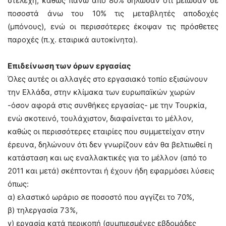
στελέχη, καθώς πάνω από 80% δήλωσαν ότι μείωσαν σε
ποσοστά άνω του 10% τις μεταβλητές αποδοχές
(μπόνους), ενώ οι περισσότερες έκοψαν τις πρόσθετες
παροχές (π.χ. εταιρικά αυτοκίνητα).
Επιδείνωση των όρων εργασίας
Όλες αυτές οι αλλαγές στο εργασιακό τοπίο εξισώνουν
την Ελλάδα, στην κλίμακα των ευρωπαϊκών χωρών
-όσον αφορά στις συνθήκες εργασίας- με την Τουρκία,
ενώ σκοτεινό, τουλάχιστον, διαφαίνεται το μέλλον,
καθώς οι περισσότερες εταιρίες που συμμετείχαν στην
έρευνα, δηλώνουν ότι δεν γνωρίζουν εάν θα βελτιωθεί η
κατάσταση και ως εναλλακτικές για το μέλλον (από το
2011 και μετά) σκέπτονται ή έχουν ήδη εφαρμόσει λύσεις
όπως:
α) ελαστικό ωράριο σε ποσοστό που αγγίζει το 70%,
β) τηλεργασία 73%,
γ) εργασία κατά περικοπή (συμπιεσμένες εβδομάδες