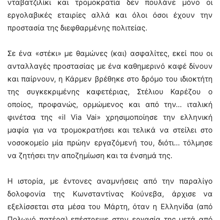
νταβατζιλίκι και τρομοκρατία δεν πουλάνε μόνο οι
εργολαβικές εταιρίες αλλά και όλοι όσοι έχουν την
προστασία της διεφθαρμένης πολιτείας.
Σε ένα «στέκι» με θαμώνες (και) ασφαλίτες, εκεί που οι
ανταλλαγές προστασίας με ένα καθημερινό καφέ δίνουν
και παίρνουν, η Κάρμεν βρέθηκε στο δρόμο του ιδιοκτήτη
της συγκεκριμένης καφετέριας, Στέλιου Καρέζου ο
οποίος, προφανώς, ορμώμενος και από την… ιταλική
φινέτσα της «il Via Vai» χρησιμοποίησε την ελληνική
μαφία για να τρομοκρατήσει και τελικά να στείλει στο
νοσοκομείο μία πρώην εργαζόμενή του, διότι… τόλμησε
να ζητήσει την αποζημίωση και τα ένσημά της.
Η ιστορία, με έντονες αναμνήσεις από την παραλίγο
δολοφονία της Κωνσταντίνας Κούνεβα, άρχισε να
εξελίσσεται στα μέσα του Μάρτη, όταν η Ελληνίδα (από
Πολωνό πατέρα) επέστρεψε στην εργασία της μετά από