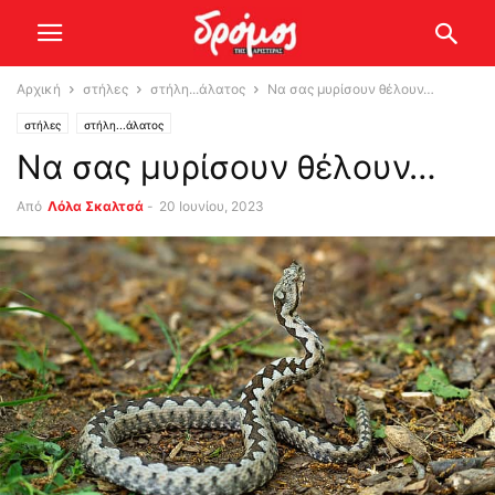
Αρχική
στήλες
στήλη...άλατος
Nα σας μυρίσουν θέλουν…
στήλες
στήλη...άλατος
Nα σας μυρίσουν θέλουν…
Από
Λόλα Σκαλτσά
-
20 Ιουνίου, 2023