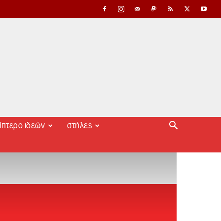
ίπτερο ιδεών
στήλες