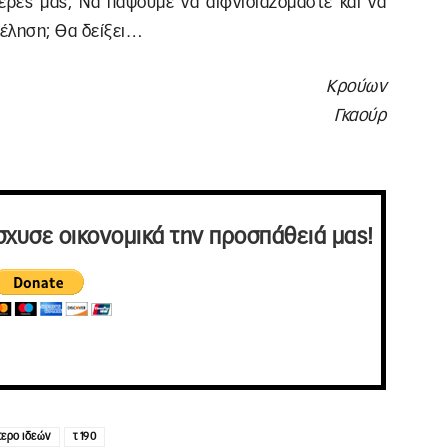
 μέρες μας; Να πάψουμε να αιφνιδιαζόμαστε και να
θέληση; Θα δείξει…
Κρούων
Γκαούρ
σχυσε οικονομικά την προσπάθειά μας!
τερο ιδεών
τ 190