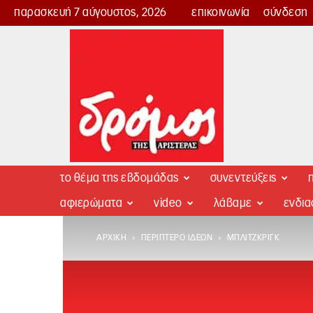
παρασκευή 7 αύγουστος, 2026
επικοινωνία
σύνδεση
Δρόμος
της
Αριστεράς
το θέμα της εβδομάδας
συνεντεύξεις
π
αφιερώματα
video
λάβαμε
ενδι
ΑΡΧΙΚΉ
ΠΕΡΊΠΤΕΡΟ ΙΔΕΏΝ
ΜΠΛΊΤΖΚΡΙΓΚ