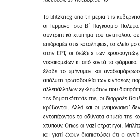
Το blitzkrieg από τη μεριά της κυβέρνη
οι Γερμανοί στο Β΄ Παγκόσμιο Πόλεμο.
συντριπτικό χτύπημα του αντιπάλου, σ
επιδρομές στις καταλήψεις, το κλείσιμο 
στην ΕΡΤ, οι διώξεις των χρυσαυγιτών
νοσοκομείων κι από κοντά τα φάρμακα. Η
έλαβε το «μήνυμα» και αναδιαμόρφωσε
απόλυτη πρωτοβουλία των κινήσεων, παρ
αλλεπάλληλων εγκλημάτων που διαπράττε
της δημοτικότητάς της, οι διαρροές βου
κρύβονται. Αλλά και οι μνημονιακοί δε
εντοπίζοντας τα αδύνατα σημεία της κοι
χτυπούν. Όπως οι ναζί στρατηγοί. Μπλίτζ
και γιατί έχουν διαπιστώσει ότι ο αντ