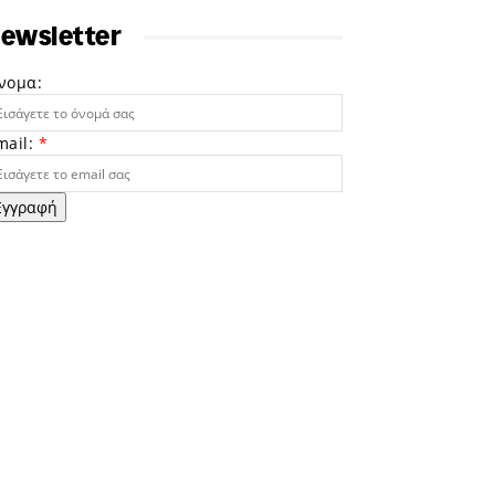
ewsletter
νομα:
mail:
*
Εγγραφή