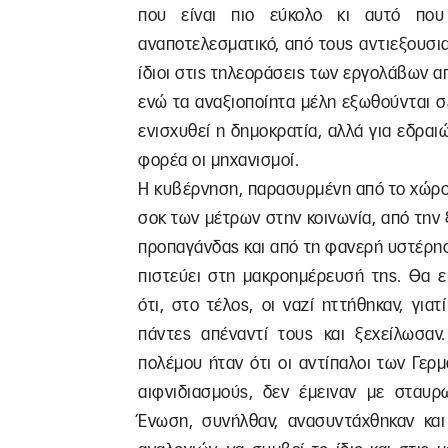
που είναι πιο εύκολο κι αυτό που
αναποτελεσματικό, από τους αντιεξουσιασ
ίδιοι στις τηλεοράσεις των εργολάβων α
ενώ τα αναξιοποίητα μέλη εξωθούνται σ
ενισχυθεί η δημοκρατία, αλλά για εδρα
φορέα οι μηχανισμοί.
Η κυβέρνηση, παρασυρμένη από το χώρο 
σοκ των μέτρων στην κοινωνία, από την ξ
προπαγάνδας και από τη φανερή υστέρησ
πιστεύει στη μακροημέρευσή της. Θα επ
ότι, στο τέλος, οι ναζί ηττήθηκαν, γι
πάντες απέναντί τους και ξεχείλωσα
πολέμου ήταν ότι οι αντίπαλοι των Γε
αιφνιδιασμούς, δεν έμειναν με σταυρ
Ένωση, συνήλθαν, ανασυντάχθηκαν και