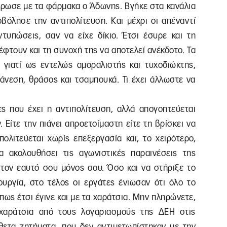
 Σάρωσε με τα φάρμακα ο Άδωνης. Βγήκε στα κανάλια
βόλησε την αντιπολίτευση. Και μέχρι οι απέναντί
ντυπώσεις, σαν να είχε δίκιο. Έτσι έσυρε και τη
φτουν και τη συνοχή της να αποτελεί ανέκδοτο. Τα
ά γιατί ως εντελώς αμοραλιστής και τυχοδιώκτης,
 άνεση, θράσος και τσαμπουκά. Τι έχει άλλωστε να
ες που έχει η αντιπολίτευση, αλλά απογοητεύεται
 Είτε την πιάνει απροετοίμαστη είτε τη βρίσκει να
πολιτεύεται χωρίς επεξεργασία και, το χειρότερο,
α ακολουθήσει τις αγωνιστικές παραινέσεις της
τον εαυτό σου μόνος σου. Όσο και να στήριξε το
υργία, στο τέλος οι εργάτες ένιωσαν ότι όλο το
πως έτσι έγινε και με τα χαράτσια. Μην πληρώνετε,
χαράτσια από τους λογαριασμούς της ΔΕΗ στις
νθετα ζητήματα, που δεν αντιμετωπίστηκαν με την