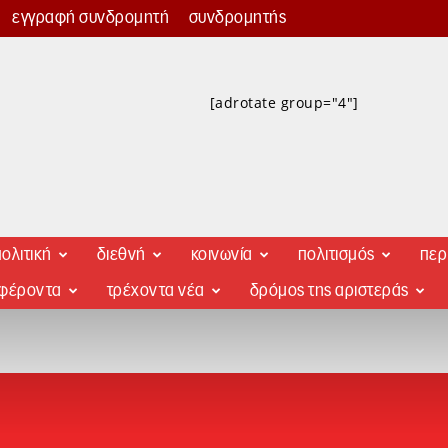
εγγραφή συνδρομητή
συνδρομητής
[adrotate group="4"]
ολιτική
διεθνή
κοινωνία
πολιτισμός
περ
αφέροντα
τρέχοντα νέα
δρόμος της αριστεράς