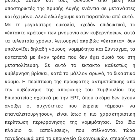
μεταξύ αυτών και τους φόνους– από μέλη και
υποστηρικτές της Χρυσής Αυγής ενάντια σε μετανάστες
και όχι μόνο. Αλλά εδώ έχουμε κάτι παραπάνω από αυτό.
Με τη μεγαλύτερη ευκολία, σχεδόν επιδεικτικά, το
«έκτακτο κράτος» των μνημονιακών κυβερνήσεων, αυτά
τα τελευταία χρόνια, λειτουργεί ακριβώς «έκτακτα», δεν
υπολογίζει δηλαδή νόμους, νομιμότητα και Σύνταγμα, τα
καταπατά με έναν τρόπο που δεν έχει όμοιό του στη
μεταπολίτευση. Σε αυτό το έκτακτο καθεστώς η
κυβέρνηση βρίσκει, κατά το μάλλον αρωγό, το δικαστικό
κόσμο. Η περίπτωση της πρόσφατης αντιμετώπισης από
την κυβέρνηση της απόφασης του Συμβουλίου της
Επικρατείας σχετικά με την ΕΡΤ, όπου ακόμα δεν έχουν
ανοίξει οι συχνότητες που έπρεπε «άμεσα» να
επαναλειτουργήσουν, είναι ίσως η πιο χαρακτηριστική
περίπτωση περιφρόνησης της νομιμότητας. Στο ίδιο
πλαίσιο οι «απολύσεις», που στέλνονται τώρα
ταχυδρομικά από το υπουργείο Οικονομικών, στερούνται