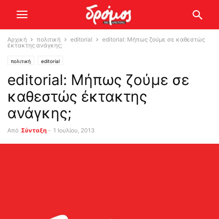
Αρχική
πολιτική
editorial
editorial: Μήπως ζούμε σε καθεστώς
έκτακτης ανάγκης;
πολιτική
editorial
editorial: Μήπως ζούμε σε
καθεστώς έκτακτης
ανάγκης;
Από
Σύνταξη
-
1 Ιουλίου, 2013