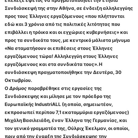
επέλεξε εφέτος να πραγματοποιήσει την ετήσια
Συνδιάσκεψή της στην Αθήνα, σε ένδειξη αλληλεγγύης
προς τους Έλληνες εργαζόμενους «που πλήττονται
εδώ και 3 χρόνια από τις πολιτικές λιτότητας που
επιβάλλει η τρόικα και οι εγχώριες κυβερνήσεις» και
προς τα συνδικάτα τους, με κεντρικό μάλιστα μήνυμα
«Να σταματήσουν οι επιθέσεις στους Έλληνες
εργαζόμενους τώρα! Αλληλεγγύη στους Έλληνες
εργαζόμενους και στα συνδικάτα τους». Η
συνδιάσκεψη πραγματοποιήθηκε την Δευτέρα, 30
Οκτωβρίου.
Ο
Δρόμος
παραβρέθηκε στις εργασίες της
Συνδιάσκεψης και μίλησε με τον πρόεδρο της
Ευρωπαϊκής IndustriALL (η οποία, σημειωτέον,
εκπροσωπεί περίπου 7,1 εκατομμύρια εργαζόμενους)
Μιχάλη Βασιλειάδη, έναν Έλληνα της Γερμανίας, και
τον γενικό γραμματέα της, Ούλριχ Έκελμαν, οι οποίοι,
πριν από την έναρξη της Συνδιάσκεψης την