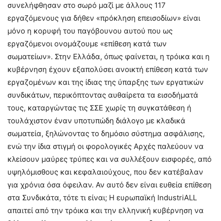
συνελήφθησαν στο σωρό μαζί με άλλους 117
εργαζόμενους για δήθεν «πρόκληση επεισοδίων» είναι
μόνο η κορυφή του παγόβουνου αυτού που ως
εργαζόμενοι ονομάζουμε «επίθεση κατά των
σωματείων». Στην Ελλάδα, όπως φαίνεται, η τρόικα και η
κυβέρνηση έχουν εξαπολύσει ανοικτή επίθεση κατά των
εργαζομένων και της ίδιας της ύπαρξης των εργατικών
συνδικάτων, περικόπτοντας αυθαίρετα τα εισοδήματά
τους, καταργώντας τις ΣΣΕ χωρίς τη συγκατάθεση ή
τουλάχιστον έναν υποτυπώδη διάλογο με κλαδικά
σωματεία, ξηλώνοντας το δημόσιο σύστημα ασφάλισης,
ενώ την ίδια στιγμή οι φορολογικές Αρχές παλεύουν να
κλείσουν μαύρες τρύπες και να συλλέξουν εισφορές, από
υψηλόμισθους και κεφαλαιούχους, που δεν κατέβαλαν
για χρόνια όσα όφειλαν. Αν αυτό δεν είναι ευθεία επίθεση
στα Συνδικάτα, τότε τι είναι; Η ευρωπαϊκή IndustriALL
απαιτεί από την τρόικα και την ελληνική κυβέρνηση να