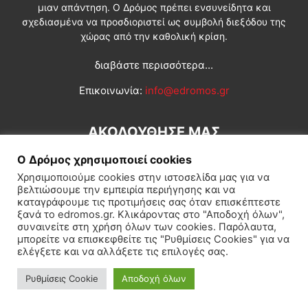
μιαν απάντηση. Ο Δρόμος πρέπει ενσυνείδητα και
σχεδιασμένα να προσδιοριστεί ως συμβολή διεξόδου της
χώρας από την καθολική κρίση.
διαβάστε περισσότερα...
Επικοινωνία:
info@edromos.gr
ΑΚΟΛΟΥΘΗΣΕ ΜΑΣ
Ο Δρόμος χρησιμοποιεί cookies
Χρησιμοποιούμε cookies στην ιστοσελίδα μας για να
βελτιώσουμε την εμπειρία περιήγησης και να
καταγράφουμε τις προτιμήσεις σας όταν επισκέπτεστε
ξανά το edromos.gr. Κλικάροντας στο "Αποδοχή όλων",
συναινείτε στη χρήση όλων των cookies. Παρόλαυτα,
Εγγραφή συνδρομητή
Πολιτική
Διεθνή
Κοινωνία
μπορείτε να επισκεφθείτε τις "Ρυθμίσεις Cookies" για να
ελέγξετε και να αλλάξετε τις επιλογές σας.
Πολιτισμός
Αφιερώματα
Ρυθμίσεις Cookie
Αποδοχή όλων
© Δρόμος της Αριστεράς