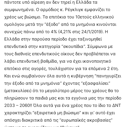
πάντοτε υπό αίρεση αν δεν τηρεί η Ελλάδα τα
συμφωνημένα. Ο αρμόδιος κ. Ρέγκλιγκ εμφανίζει το
χρέος ως βιώσιμο. Τα επιτόκια του 10ετούς ελληνικού
ομολόγου μετά την “έξοδο” από τα μνημόνια κινούνται
συνεχώς πάνω από το 4% (4,21% στις 24/1/2019). Η
Ελλάδα στην παρούσα περίοδο έχει ταξινομηθεί
επενδυτικά στην κατηγορία “σκουπίδια”. Σύμφωνα με
τους διεθνείς επενδυτικούς οίκους δεν προβλέπεται να
λάβει επενδυτική βαθμίδα, για να έχει ικανοποιητικό
επιτόκιο στις αγορές, τουλάχιστον για τα επόμενα 2 έτη.
Και ενώ συμβαίνουν όλα αυτά η κυβέρνηση “πανηγυρίζει
την έξοδο από τα μνημόνια” έχοντας “εξασφαλίσει”
(μετακυλίσει) ότι το μεγαλύτερο μέρος του χρέους θα το
πληρώσουν τα παιδιά μας και τα εγγόνια μας την περίοδο
2033 – 2060!! Όλα αυτά για ένα χρέος που το ίδιο το ΔΝΤ
χαρακτηρίζει “εξαιρετικά μη βιώσιμο” και γι’ αυτό έχει
απόσχει διακριτικά από τις “ευρωπαϊκές ακροβασίες”