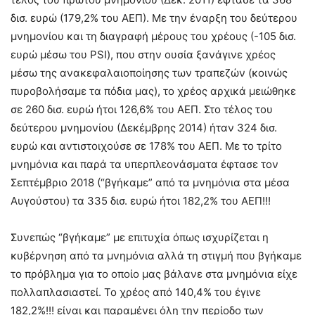
δισ. ευρώ (179,2% του ΑΕΠ). Με την έναρξη του δεύτερου
μνημονίου και τη διαγραφή μέρους του χρέους (-105 δισ.
ευρώ μέσω του PSI), που στην ουσία ξανάγινε χρέος
μέσω της ανακεφαλαιοποίησης των τραπεζών (κοινώς
πυροβολήσαμε τα πόδια μας), το χρέος αρχικά μειώθηκε
σε 260 δισ. ευρώ ήτοι 126,6% του ΑΕΠ. Στο τέλος του
δεύτερου μνημονίου (Δεκέμβρης 2014) ήταν 324 δισ.
ευρώ και αντιστοιχούσε σε 178% του ΑΕΠ. Με το τρίτο
μνημόνια και παρά τα υπερπλεονάσματα έφτασε τον
Σεπτέμβριο 2018 (“βγήκαμε” από τα μνημόνια στα μέσα
Αυγούστου) τα 335 δισ. ευρώ ήτοι 182,2% του ΑΕΠ!!!
Συνεπώς “βγήκαμε” με επιτυχία όπως ισχυρίζεται η
κυβέρνηση από τα μνημόνια αλλά τη στιγμή που βγήκαμε
το πρόβλημα για το οποίο μας βάλανε στα μνημόνια είχε
πολλαπλασιαστεί. Το χρέος από 140,4% του έγινε
182,2%!!! είναι και παραμένει όλη την περίοδο των