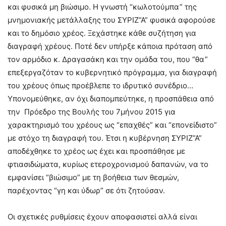
και φυσικά μη βιώσιμο. Η γνωστή “κωλοτούμπα” της
μνημονιακής μετάλλαξης του ΣΥΡΙΖ”Α” φυσικά αφορούσε
και το δημόσιο χρέος. Ξεχάστηκε κάθε συζήτηση για
διαγραφή χρέους. Ποτέ δεν υπήρξε κάποια πρόταση από
τον αρμόδιο κ. Δραγασάκη και την ομάδα του, που “θα”
επεξεργαζόταν το κυβερνητικό πρόγραμμα, για διαγραφή
του χρέους όπως προέβλεπε το ιδρυτικό συνέδριο…
Υπονομεύθηκε, αν όχι διαπομπεύτηκε, η προσπάθεια από
την Πρόεδρο της Βουλής του 7μήνου 2015 για
χαρακτηρισμό του χρέους ως “επαχθές” και “επονείδιστο”
με στόχο τη διαγραφή του. Έτσι η κυβέρνηση ΣΥΡΙΖ”Α”
αποδέχθηκε το χρέος ως έχει και προσπάθησε με
φτιασιδώματα, κυρίως ετεροχρονισμού δαπανών, να το
εμφανίσει “βιώσιμο” με τη βοήθεια των θεσμών,
παρέχοντας “γη και ύδωρ” σε ότι ζητούσαν.
Οι σχετικές ρυθμίσεις έχουν αποφασιστεί αλλά είναι