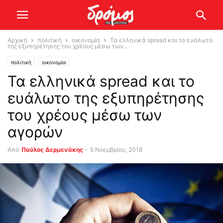
Αρχική
πολιτική
οικονομία
Τα ελληνικά spread και το ευάλωτο
της εξυπηρέτησης του χρέους μέσω των...
πολιτική
οικονομία
Τα ελληνικά spread και το
ευάλωτο της εξυπηρέτησης
του χρέους μέσω των
αγορών
Από
Παύλος Δερμενάκης
-
5 Νοεμβρίου, 2018