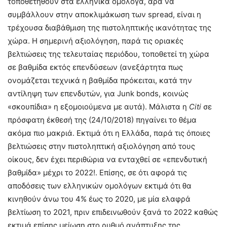
τοποθετηθούν στα ελληνικά ομόλογα, άρα να
συμβάλλουν στην αποκλιμάκωση των spread, είναι η
τρέχουσα διαβάθμιση της πιστοληπτικής ικανότητας της
χώρα. Η σημερινή αξιολόγηση, παρά τις οριακές
βελτιώσεις της τελευταίας περιόδου, τοποθετεί τη χώρα
σε βαθμίδα εκτός επενδύσεων (ανεξάρτητα πως
ονομάζεται τεχνικά η βαθμίδα πρόκειται, κατά την
αντίληψη των επενδυτών, για Junk bonds, κοινώς
«σκουπίδια» η εξομοιούμενα με αυτά). Μάλιστα η
Citi
σε
πρόσφατη έκθεσή της (24/10/2018) πηγαίνει το θέμα
ακόμα πιο μακριά. Εκτιμά ότι η Ελλάδα, παρά τις όποιες
βελτιώσεις στην πιστοληπτική αξιολόγηση από τους
οίκους, δεν έχει περιθώρια να ενταχθεί σε «επενδυτική
βαθμίδα» μέχρι το 2022!. Επίσης, σε ότι αφορά τις
αποδόσεις των ελληνικών ομολόγων εκτιμά ότι θα
κινηθούν άνω του 4% έως το 2020, με μία ελαφρά
βελτίωση το 2021, πριν επιδεινωθούν ξανά το 2022 καθώς
εκτιμά επίσης μείωση στο ρυθμό ανάπτυξης της