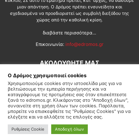
κύκλου; Σε αυτό το ερώτημα πρέπει, κατ’ αρχάς, να δώσουμε
μιαν απάντηση. Ο Δρόμος πρέπει ενσυνείδητα και
σχεδιασμένα να προσδιοριστεί ως συμβολή διεξόδου της
χώρας από την καθολική κρίση.
διαβάστε περισσότερα...
Επικοινωνία:
info@edromos.gr
ΑΚΟΛΟΥΘΗΣΕ ΜΑΣ
Ο Δρόμος χρησιμοποιεί cookies
Χρησιμοποιούμε cookies στην ιστοσελίδα μας για να
βελτιώσουμε την εμπειρία περιήγησης και να
καταγράφουμε τις προτιμήσεις σας όταν επισκέπτεστε
ξανά το edromos.gr. Κλικάροντας στο "Αποδοχή όλων",
συναινείτε στη χρήση όλων των cookies. Παρόλαυτα,
Εγγραφή συνδρομητή
Πολιτική
Διεθνή
Κοινωνία
μπορείτε να επισκεφθείτε τις "Ρυθμίσεις Cookies" για να
ελέγξετε και να αλλάξετε τις επιλογές σας.
Πολιτισμός
Αφιερώματα
Ρυθμίσεις Cookie
Αποδοχή όλων
© Δρόμος της Αριστεράς