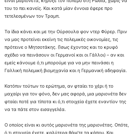
είναι μαριονέτα, κήρυξε τον πόλεμο στη Ρωσία, χωρίς να
του το πει κανείς. Και κατά μίαν έννοια έφερε προ
τετελεσμένων τον Τραμπ.
Τα ίδια κάνει και με την Ούρσουλα φον ντερ Φύρερ. Πριν
να μας προτείνει εκείνη τις πολεμικές οικονομίες, τις
πρότεινε ο Μητσοτάκης. (Ίσως έχοντας και το κρυφό
σχέδιο να πεινάσουν οι Γερμανοί και οι Γάλλοι) – αν και
εμείς κάνουμε ό,τι μπορούμε για να μην πεινάσει η
Γαλλική πολεμική βιομηχανία και η Γερμανική αδηφαγία.
Κατόπιν τούτων το ερώτημα, αν φταίει το χέρι ή το
μαχαίρι για τον φόνο, δεν μας αφορά, μια μαριονέτα δεν
φταίει ποτέ για τίποτα κι ό,τι στοιχεία έχετε εναντίον της
να τα πάτε στον εισαγγελέα.
Ο οποίος είναι κι αυτός μαριονέτα της μαριονέτας. Οπότε,
ό,τι στοιχεία έχετε, καλύτερα θάψ’τε τα κάπου. Και