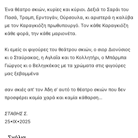
Ένα θέατρο σκιών, κυρίες και κύριοι. Δεξιά το Σαράι του
Πασά, Τραμπ, Ερντογάν, Ούρσουλα, κι αριστερά η καλύβα
με τον Καραγκιόζη πρωθυπουργό. Τον κάθε Καραγκιόζη
κάθε φορά, την κάθε μαριονέτα.
Κι εμείς οι φιγούρες του θεάτρου σκιών, ο σιορ Διονύσιος
κι ο Σταύρακας, η Αγλαΐα και το Κολλητήρι, ο Μπάρμπα
Γιώργος κι ο Βεληγκέκας με τα χρώματα στις φιγούρες
μας ξεβαμμένα
σαν σκιές απ’ τον Άδη σ’ αυτό το θέατρο σκιών που δεν
προσφέρει καμία χαρά και καμία κάθαρση…
ΣΤΑΘΗΣ Σ.
25•ΙΧ•2025
Σχόλια