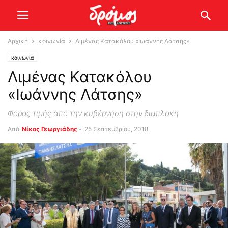
Αρχική
κοινωνία
Λιμένας Κατακόλου «Ιωάννης Λάτσης»
κοινωνία
Λιμένας Κατακόλου
«Ιωάννης Λάτσης»
Φόρος τιμής από την κυβέρνηση στην διαπλοκή
Από
Νίκος Γεωργιάδης
-
25 Σεπτεμβρίου, 2018