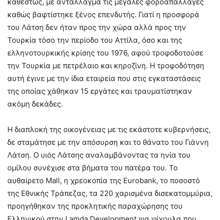
καθεστώς, με αντάλλαγμα τις μεγάλες φοροαπαλλαγές
καθώς βαφτίστηκε ξένος επενδυτής. Γιατί η προσφορά
του Λάτση δεν ήταν προς την χώρα αλλά προς την
Τουρκία τόσο την περίοδο του Αττίλα, όσο και της
ελληνοτουρκικής κρίσης του 1976, αφού τροφοδοτούσε
την Τουρκία με πετρέλαιο και κηροζίνη. Η τροφοδότηση
αυτή έγινε με την ίδια εταιρεία που στις εγκαταστάσεις
της οποίας χάθηκαν 15 εργάτες και τραυματίστηκαν
ακόμη δεκάδες.
Η διαπλοκή της οικογένειας με τις εκάστοτε κυβερνήσεις,
δε σταμάτησε με την απόσυρση και το θάνατο του Γιάννη
Λάτση. Ο υιός Λάτσης αναλαμβάνοντας τα ηνία του
ομίλου συνέχισε στα βήματα του πατέρα του. Το
αυθαίρετο Mall, η χρεοκοπία της Eurobank, το ποσοστό
της Εθνικής Τράπεζας, τα 220 χαρισμένα δισεκατομμύρια,
προηγήθηκαν της προκλητικής παραχώρησης του
Ελληνικού στην Lamda Development για ψίχουλα που