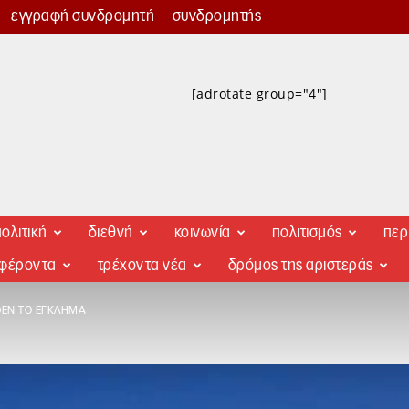
εγγραφή συνδρομητή
συνδρομητής
[adrotate group="4"]
ολιτική
διεθνή
κοινωνία
πολιτισμός
περ
αφέροντα
τρέχοντα νέα
δρόμος της αριστεράς
ΈΝ ΤΟ ΈΓΚΛΗΜΑ