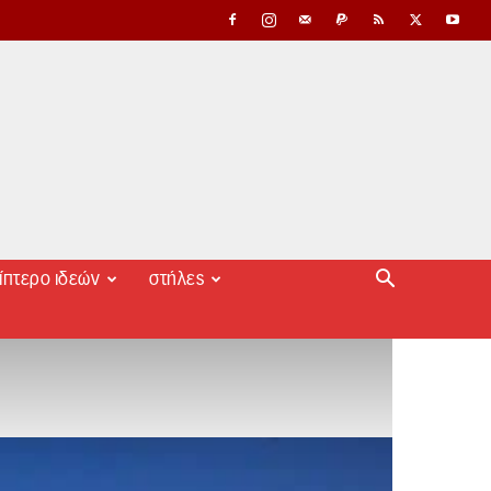
ίπτερο ιδεών
στήλες