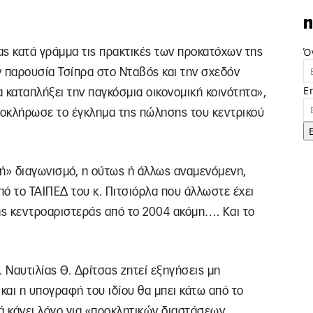
n
Ό
ας κατά γράμμα τις πρακτικές των προκατόχων της
ν παρουσία Τσίπρα στο Νταβός και την σχεδόν
E
 καταπλήξει την παγκόσμια οικονομική κοινότητα»,
λοκλήρωσε το έγκλημα της πώλησης του κεντρικού
νή» διαγωνισμό, η ούτως ή άλλως αναμενόμενη,
πό το ΤΑΙΠΕΔ του κ. Πιτσιόρλα που άλλωστε έχει
ς κεντροαριστεράς από το 2004 ακόμη…. Και το
. Ναυτιλίας Θ. Δρίτσας ζητεί εξηγήσεις μη
αι η υπογραφή του ιδίου θα μπει κάτω από το
ά κάνει λόγο για «προκλητικών διαστάσεων