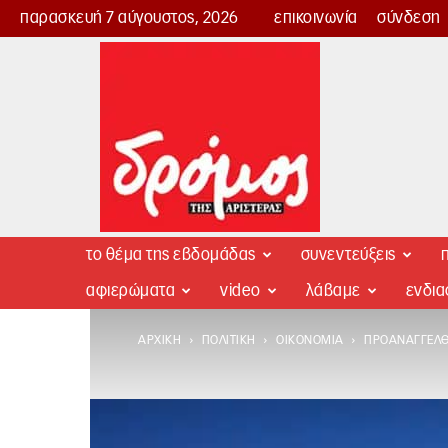
παρασκευή 7 αύγουστος, 2026
επικοινωνία
σύνδεση
Δρόμος
της
Αριστεράς
το θέμα της εβδομάδας
συνεντεύξεις
π
αφιερώματα
video
λάβαμε
ενδι
ΑΡΧΙΚΉ
ΠΟΛΙΤΙΚΉ
ΟΙΚΟΝΟΜΊΑ
ΠΡΟΑΝΑΓΓΕΛΘ