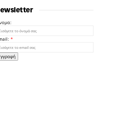
ewsletter
νομα:
mail:
*
Εγγραφή