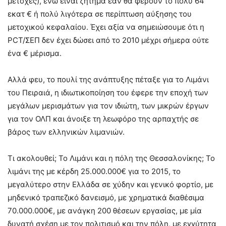
μετοχές), ενώ είναι ζήτημα εάν θα φέρουν το πολύ 64
εκατ € ή πολύ λιγότερα σε περίπτωση αύξησης του
μετοχικού κεφαλαίου. Έχει αξία να σημειώσουμε ότι η
PCT/ΣΕΠ δεν έχει δώσει από το 2010 μέχρι σήμερα ούτε
ένα € μέρισμα.
Αλλά φευ, το πουλί της ανάπτυξης πέταξε για το Λιμάνι
του Πειραιά, η ιδιωτικοποίηση του έφερε την εποχή των
μεγάλων μερισμάτων για τον ιδιώτη, των μικρών έργων
για τον ΟΛΠ και άνοιξε τη λεωφόρο της αρπαχτής σε
βάρος των ελληνικών λιμανιών.
Τι ακολουθεί; Το Λιμάνι και η πόλη της Θεσσαλονίκης; Το
λιμάνι της με κέρδη 25.000.000€ για το 2015, το
μεγαλύτερο στην Ελλάδα σε χύδην και γενικό φορτίο, με
μηδενικό τραπεζικό δανεισμό, με χρηματικά διαθέσιμα
70.000.000€, με ανάγκη 200 θέσεων εργασίας, με μία
δυνατή σχέση με τον πολιτισμό και την πόλη, με εγγύτητα