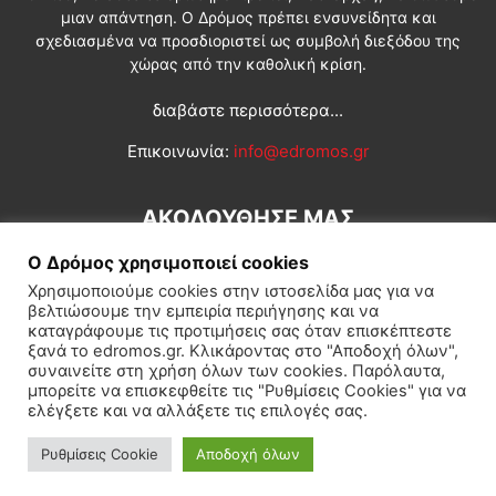
μιαν απάντηση. Ο Δρόμος πρέπει ενσυνείδητα και
σχεδιασμένα να προσδιοριστεί ως συμβολή διεξόδου της
χώρας από την καθολική κρίση.
διαβάστε περισσότερα...
Επικοινωνία:
info@edromos.gr
ΑΚΟΛΟΥΘΗΣΕ ΜΑΣ
Ο Δρόμος χρησιμοποιεί cookies
Χρησιμοποιούμε cookies στην ιστοσελίδα μας για να
βελτιώσουμε την εμπειρία περιήγησης και να
καταγράφουμε τις προτιμήσεις σας όταν επισκέπτεστε
ξανά το edromos.gr. Κλικάροντας στο "Αποδοχή όλων",
συναινείτε στη χρήση όλων των cookies. Παρόλαυτα,
Εγγραφή συνδρομητή
Πολιτική
Διεθνή
Κοινωνία
μπορείτε να επισκεφθείτε τις "Ρυθμίσεις Cookies" για να
ελέγξετε και να αλλάξετε τις επιλογές σας.
Πολιτισμός
Αφιερώματα
Ρυθμίσεις Cookie
Αποδοχή όλων
© Δρόμος της Αριστεράς