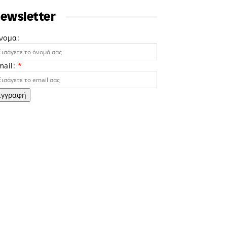
ewsletter
νομα:
mail:
*
Εγγραφή