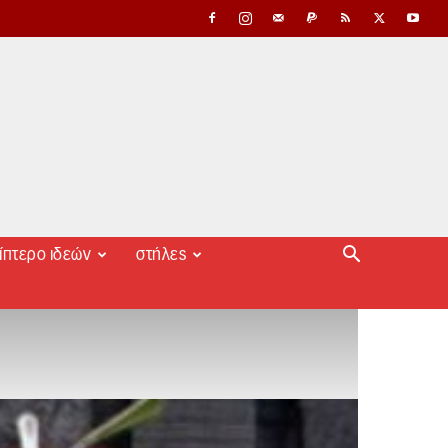
ίπτερο ιδεών
στήλες