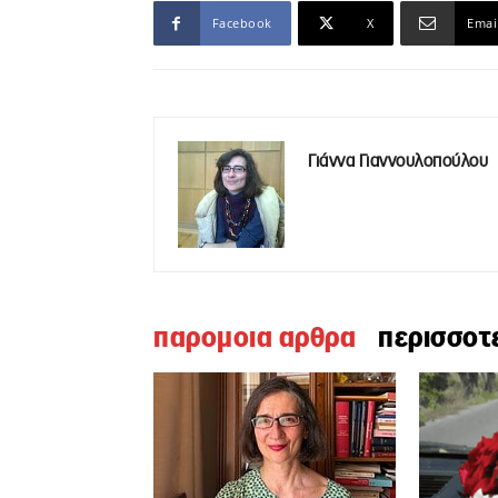
Facebook
X
Emai
Γιάννα Γιαννουλοπούλου
παρομοια αρθρα
περισσοτ