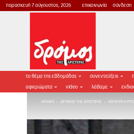
παρασκευή 7 αύγουστος, 2026
επικοινωνία
σύνδεση
Δρόμος
της
Αριστεράς
το θέμα της εβδομάδας
συνεντεύξεις
π
αφιερώματα
video
λάβαμε
ενδι
ΑΡΧΙΚΉ
ΔΡΌΜΟΣ ΤΗΣ ΑΡΙΣΤΕΡΆΣ
ΛΕΊΠΟΥΝ ΚΥΡΊΩΣ