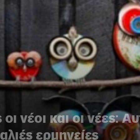
οι νέοι και οι νέες: Aυ
αλιές ερμηνείες