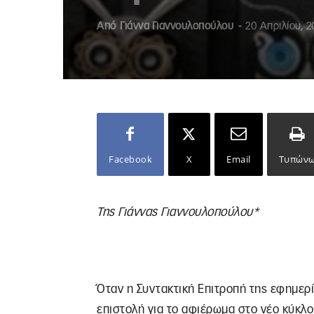
Από
Γιάννα Γιαννουλοπούλου
-
20 Απριλίου, 2
Facebook
X
Email
Τυπών
Της Γιάννας Γιαννουλοπούλου*
Όταν η Συντακτική Επιτροπή της εφημερ
επιστολή για το αφιέρωμα στο νέο κύκλο