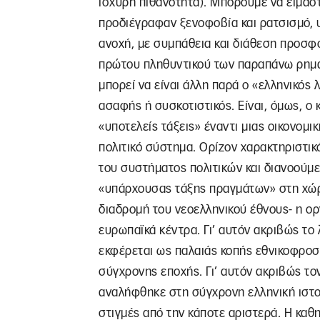
ισχυρή πιθανότητα). Μπορούμε να είμαστ
προδιέγραφαν ξενοφοβία και ρατσισμό, 
ανοχή, με συμπάθεια και διάθεση προσφο
πρώτου πληθυντικού των παραπάνω ρημάτ
μπορεί να είναι άλλη παρά ο «ελληνικός
ασαφής ή συσκοτιστικός. Είναι, όμως, ο 
«υποτελείς τάξεις» έναντι μιας οικονομι
πολιτικό σύστημα. Ορίζον χαρακτηριστικό
του συστήματος πολιτικών και διανοούμ
«υπάρχουσας τάξης πραγμάτων» στη χώρα
διαδρομή του νεοελληνικού έθνους- η ορ
ευρωπαϊκά κέντρα. Γι’ αυτόν ακριβώς το 
εκφέρεται ως παλαιάς κοπής εθνικοφροσ
σύγχρονης εποχής. Γι’ αυτόν ακριβώς το
αναλήφθηκε στη σύγχρονη ελληνική ιστορ
στιγμές από την κάποτε αριστερά. Η καθ