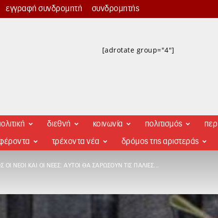
εγγραφή συνδρομητή
συνδρομητής
[adrotate group="4"]
ολιτική
διεθνή
κοινωνία
πολιτισμός
περ
αφέροντα
τρέχοντα νέα
δρόμος της αριστεράς
 ΟΙ ΝΈΟΙ ΚΑΙ ΟΙ ΝΈΕΣ: AΥΤΟΊ ΘΑ ΣΑΡΏΣΟΥΝ ΤΙΣ ΠΑΛΙΈΣ...