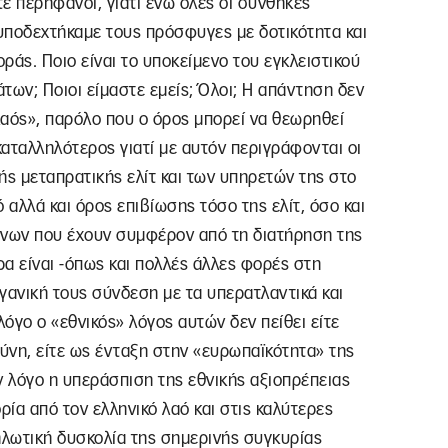
ε περήφανοι, γιατί ενώ όλες οι συνθήκες
υποδεχτήκαμε τους πρόσφυγες με δοτικότητα και
ράς. Ποιο είναι το υποκείμενο του εγκλειστικού
ων; Ποιοι είμαστε εμείς; Όλοι; Η απάντηση δεν
 λαός», παρόλο που ο όρος μπορεί να θεωρηθεί
καταλληλότερος γιατί με αυτόν περιγράφονται οι
κής μεταπρατικής ελίτ και των υπηρετών της στο
 αλλά και όρος επιβίωσης τόσο της ελίτ, όσο και
ενων που έχουν συμφέρον από τη διατήρηση της
 είναι -όπως και πολλές άλλες φορές στη
γανική τους σύνδεση με τα υπερατλαντικά και
λόγο ο «εθνικός» λόγος αυτών δεν πείθει είτε
ύνη, είτε ως ένταξη στην «ευρωπαϊκότητα» της
ν λόγο η υπεράσπιση της εθνικής αξιοπρέπειας
ία από τον ελληνικό λαό και στις καλύτερες
ηλωτική δυσκολία της σημερινής συγκυρίας