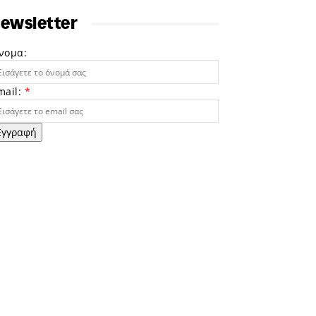
ewsletter
νομα:
mail:
*
Εγγραφή