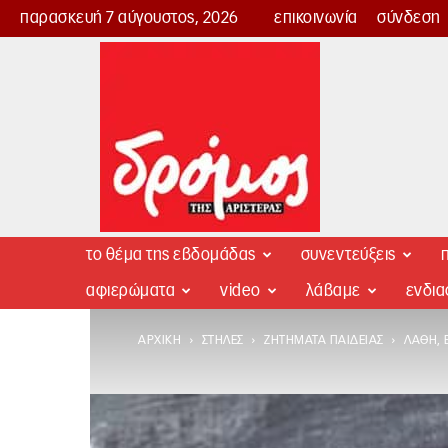
παρασκευή 7 αύγουστος, 2026
επικοινωνία
σύνδεση
Δρόμος
της
Αριστεράς
το θέμα της εβδομάδας
συνεντεύξεις
π
αφιερώματα
video
λάβαμε
ενδι
ΑΡΧΙΚΉ
ΣΤΉΛΕΣ
ΖΗΤΉΜΑΤΑ ΠΑΙΔΕΊΑΣ
ΛΆΘΗ, 