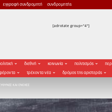
εγγραφή συνδρομητή
συνδρομητής
[adrotate group="4"]
ολιτική
διεθνή
κοινωνία
πολιτισμός
περ
αφέροντα
τρέχοντα νέα
δρόμος της αριστεράς
ΕΥΘΎΝΕΣ ΚΑΙ ΕΝΟΧΈΣ