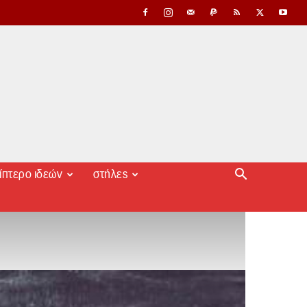
ίπτερο ιδεών
στήλες