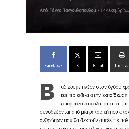
Από
Γιάννα Γιαννουλοπούλου
-
12 Δεκεμβρίου,
Facebook
X
Email
Τυπών
Β
αδίζουμε πλέον στον όγδοο χρ
και πιο ειδικά στην εκπαίδευση
εφαρμόζονται όλα αυτά τα –πολ
συνοδεύονται από μια ρητορική που στο
ανθρώπων που θα δεχτούν αυτές τις πολι
ένοχοι για κάτι και ουκ ολίγες φορές κατ