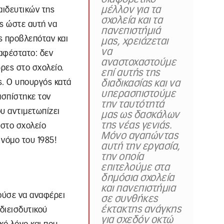
μέλλον για τα
αιδευτικών της
σχολεία και τα
ς ώστε αυτή να
πανεπιστήμιά
ς προβλεπόταν και
μας, χρειάζεται
να
σαφέστατο: δεν
αναστοχαστούμε
ώρες στο σχολείο.
επί αυτής της
ς. Ο υπουργός κατά
διαδικασίας και να
υπερασπιστούμε
ασπίστηκε τον
την ταυτότητά
ου αντιμετωπίζει
μας ως δασκάλων
της νέας γενιάς.
στο σχολείο
Μόνο αγαπώντας
νόμο του 1985!
αυτή την εργασία,
την οποία
επιτελούμε στα
δημόσια σχολεία
και πανεπιστήμια
ούσε να αναφέρει
σε συνθήκες
έκτακτης ανάγκης
διεισδυτικού
για σχεδόν οκτώ