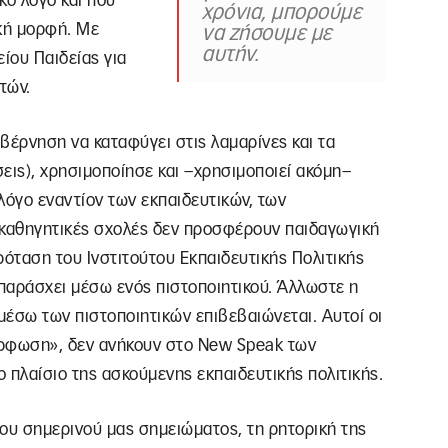
κό λόγο και που
χρόνια, μπορούμε
κή μορφή. Με
να ζήσουμε με
αυτήν.
ίου Παιδείας για
τών.
βέρνηση να καταφύγει στις λαμαρίνες και τα
σεις), χρησιμοποίησε και –χρησιμοποιεί ακόμη–
λόγο εναντίον των εκπαιδευτικών, των
 καθηγητικές σχολές δεν προσφέρουν παιδαγωγική
ρόταση του Ινστιτούτου Εκπαιδευτικής Πολιτικής
ν παράσχει μέσω ενός πιστοποιητικού. Άλλωστε η
έσω των πιστοποιητικών επιβεβαιώνεται. Αυτοί οι
μόρφωση», δεν ανήκουν στο New Speak των
 πλαίσιο της ασκούμενης εκπαιδευτικής πολιτικής.
ου σημερινού μας σημειώματος, τη ρητορική της