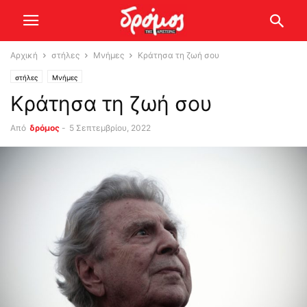
Αρχική
στήλες
Μνήμες
Κράτησα τη ζωή σου
στήλες
Μνήμες
Κράτησα τη ζωή σου
Από
δρόμος
-
5 Σεπτεμβρίου, 2022