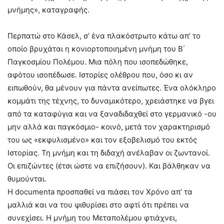
μνήμης», καταγραφής.
Περπατώ στο Κάσελ, σ’ ένα πλακόστρωτο κάτω απ’ το
οποίο βρυχάται η κονιορτοποιημένη μνήμη του Β΄
Παγκοσμίου Πολέμου. Μια πόλη που ισοπεδώθηκε,
αφότου ισοπέδωσε. Ιστορίες ολέθρου που, όσο κι αν
ειπωθούν, θα μένουν για πάντα ανείπωτες. Ένα ολόκληρο
κομμάτι της τέχνης, το δυναμικότερο, χρειάστηκε να βγει
από τα καταφύγια και να ξαναδιδαχθεί στο γερμανικό -ου
μην αλλά και παγκόσμιο- κοινό, μετά τον χαρακτηρισμό
του ως «εκφυλισμένο» και τον εξοβελισμό του εκτός
Ιστορίας. Τη μνήμη και τη διδαχή ανέλαβαν οι ζωντανοί.
Οι επιζώντες (έτσι ώστε να επιζήσουν). Και βάλθηκαν να
θυμούνται.
Η documenta προσπαθεί να πιάσει τον Χρόνο απ’ τα
μαλλιά και να του ψιθυρίσει στο αφτί ότι πρέπει να
συνεχίσει. Η μνήμη του Μεταπολέμου φτιάχνει,