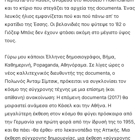
και το κτίριο που στεγάζει τα αρχεία της documenta. Ένας
λευκός ήλιος εμφανίζεται πού και πού πάνω απ’ το
κρατίδιο της Έσσης. Οι βελανιδιές που φύτεψε το ’82 ο
Γιόζεφ Μπόις δεν έχουν φτάσει ακόμη στο μέγιστο ύψος
τους.
Γύρω μου κάποιοι Έλληνες δημοσιογράφοι, Βήμα,
Καθημερινή, Popaganda, Αθηνόραμα. Σε λίγες ώρες ο
νέος καλλιτεχνικός διευθυντής της documenta, ο
Πολωνός Άνταμ Σίμτσικ, πρόκειται να συγκλονίσει τον
κόσμο της σύγχρονης τέχνης με μια επίσημη (και
απίθανη) ανακοίνωση: Η επόμενη documenta (2017) θα
μοιραστεί ανάμεσα στο Κάσελ και την Αθήνα. Η
μεγαλύτερη έκθεση στον κόσμο θα φύγει πρόσκαιρα από
την Γερμανία για πρώτη φορά από την ίδρυσή της το 1955,
και θα πάει -θα έρθει- στο λεκανοπέδιο της Αττικής. Μια
έκθεση σύγχρονης δημιουργίας, μια έκθεση «σύγχρονης