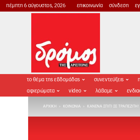
πέμπτη 6 αύγουστος, 2026
επικοινωνία
σύνδεση
ε
Δρόμος
της
Αριστεράς
το θέμα της εβδομάδας
συνεντεύξεις
π
αφιερώματα
video
λάβαμε
ενδι
ΑΡΧΙΚΉ
ΚΟΙΝΩΝΊΑ
ΚΑΝΈΝΑ ΣΠΊΤΙ ΣΕ ΤΡΑΠΕΖΊΤΗ!