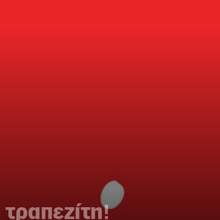
 τραπεζίτη!