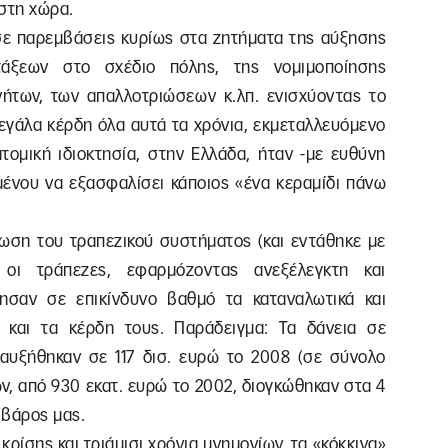
 στη χώρα.
 σε παρεμβάσεις κυρίως στα ζητήματα της αύξησης
άξεων στο σχέδιο πόλης, της νομιμοποίησης
ήτων, των απαλλοτριώσεων κ.λπ. ενισχύοντας το
μεγάλα κέρδη όλα αυτά τα χρόνια, εκμεταλλευόμενο
ατομική ιδιοκτησία, στην Ελλάδα, ήταν -με ευθύνη
ένου να εξασφαλίσει κάποιος «ένα κεραμίδι πάνω
ρωση του τραπεζικού συστήματος (και εντάθηκε με
οι τράπεζες, εφαρμόζοντας ανεξέλεγκτη και
ησαν σε επικίνδυνο βαθμό τα καταναλωτικά και
ν και τα κέρδη τους. Παράδειγμα: Τα δάνεια σε
, αυξήθηκαν σε 117 δισ. ευρώ το 2008 (σε σύνολο
ών, από 930 εκατ. ευρώ το 2002, διογκώθηκαν στα 4
 βάρος μας.
κρίσης και τριάμισι χρόνια μνημονίων, τα «κόκκινα»