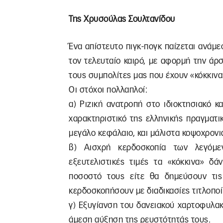
Της Χρυσούλας Σουλτανίδου
Ένα απίστευτο πιγκ-πογκ παίζεται ανάμ
τον τελευταίο καιρό, με αφορμή την άρ
τους συμπολίτες μας που έχουν «κόκκινα
Οι στόχοι πολλαπλοί:
α) Ριζική ανατροπή στο ιδιοκτησιακό κ
χαρακτηριστικό της ελληνικής πραγματικ
μεγάλο κεφάλαιο, και μάλιστα κοψοχρονι
β) Αισχρή κερδοσκοπία των λεγόμε
εξευτελιστικές τιμές τα «κόκκινα» δά
ποσοστό τους είτε θα δημεύσουν τις
κερδοσκοπήσουν με διαδικασίες τιτλοποί
γ) Εξυγίανση του δανειακού χαρτοφυλακ
άμεση αύξηση της ρευστότητάς τους.