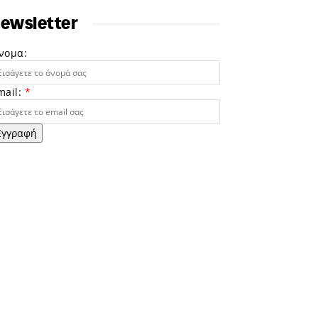
ewsletter
νομα:
mail:
*
Εγγραφή