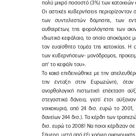
πολύ μικρό ποσοστό (3%) των κατοικιών
Οι αστικές κυβερνήσεις περιορίζονταν
των συντελεστών δόμησης, των εντ
αυθαιρέτων, της φορολόγησης των ακιν
ιδιωτικό κεφάλαιο, το οποίο αποκόμισε 
τον ευαίσθητο τομέα της κατοικίας. Η 
των κυβερνήσεων- μονόδρομος, προκειμ
απ’ το κεφάλι του».
Το κακό επιδεινώθηκε με την απελευθέ
την ένταξη στην Ευρωζώνη), όταν 
ανορθολογική πιστωτική επέκταση αύξ
στεγαστικά δάνεια, γιατί έτσι αύξανα
νοικοκυριά, από 24 δισ. ευρώ το 2001
δανείων 244 δισ.). Τα κέρδη των τραπεζ
δισ. ευρώ το 2008! Να ποιοι κέρδιζαν σε
Σήμερα, μετά από έξι χρόνια οικονομικής 