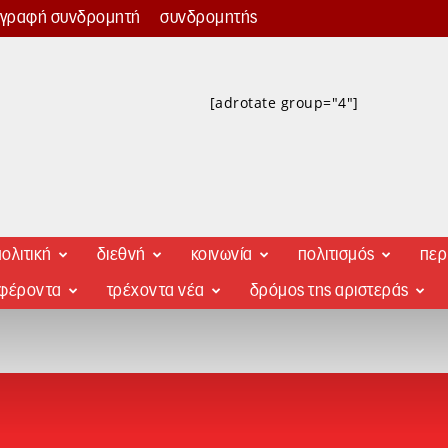
γγραφή συνδρομητή
συνδρομητής
[adrotate group="4"]
ολιτική
διεθνή
κοινωνία
πολιτισμός
περ
αφέροντα
τρέχοντα νέα
δρόμος της αριστεράς