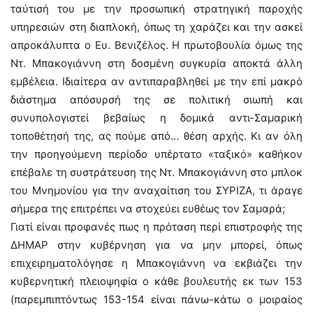
ταύτισή του με την προσωπική στρατηγική παροχής
υπηρεσιών στη διαπλοκή, όπως τη χαράζει και την ασκεί
απροκάλυπτα ο Ευ. Βενιζέλος. Η πρωτοβουλία όμως της
Ντ. Μπακογιάννη στη δοσμένη συγκυρία αποκτά άλλη
εμβέλεια. Ιδιαίτερα αν αντιπαραβληθεί με την επί μακρό
διάστημα απόσυρσή της σε πολιτική σιωπή και
συνυπολογιστεί βεβαίως η δομικά αντι-Σαμαρική
τοποθέτησή της, ας πούμε από… θέση αρχής. Κι αν όλη
την προηγούμενη περίοδο υπέρτατο «ταξικό» καθήκον
επέβαλε τη συστράτευση της Ντ. Μπακογιάννη στο μπλοκ
του Μνημονίου για την αναχαίτιση του ΣΥΡΙΖΑ, τι άραγε
σήμερα της επιτρέπει να στοχεύει ευθέως τον Σαμαρά;
Γιατί είναι προφανές πως η πρόταση περί επιστροφής της
ΔΗΜΑΡ στην κυβέρνηση για να μην μπορεί, όπως
επιχειρηματολόγησε η Μπακογιάννη να εκβιάζει την
κυβερνητική πλειοψηφία ο κάθε βουλευτής εκ των 153
(παρεμπιπτόντως 153-154 είναι πάνω-κάτω ο μοιραίος