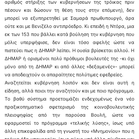
αριθμός στήριξης των κυβερνήσεων της τρόικας πριν
πέσουν και δώσουν τη θέση τους στην επόμενη), δεν
μπορεί να εξυπηρετηθεί με Σαμαρά πρωθυπουργό, άρα
ούτε και με Βενιζέλο αντιπρόεδρο. Κι επειδή η Ντόρα, μια
εκ των 153 που βάλλει κατά βούληση την κυβέρνηση που
μόλις υπερψήφισε, δεν είναι τόσο αφελής ώστε να
πιστεύει πως η ΔΗΜΑΡ λείπει. Η ουσία βρίσκεται αλλού. Η
ΔΗΜΑΡ ή ορισμένοι πολύ πρόθυμοι βουλευτές της -κι όχι
μόνο από τη ΔΗΜΑΡ κι από άλλες «δεξαμενές»- μπορεί
να αποδειχτούν οι απαραίτητες πολύτιμες εφεδρείες.
Αναζητείται κυβέρνηση λοιπόν και δεν είναι αυτή η
είδηση, αλλά ποιοι την αναζητούν και με ποιο πρόγραμμα.
Το βαθύ σύστημα προετοιμάζει ενδεχομένως ένα νέο
πραξικοπηματικό σφετερισμό της κοινοβουλευτικής
πλειοψηφίας από την παρούσα Βουλή, ώστε να
εφαρμοστεί το πρόγραμμα «τελικής λύσης», ίσως υπό
άλλη επικεφαλίδα από τη γνωστή του «Μνημονίου» που η