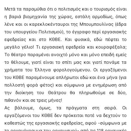
Μετά τα παραμύθια ότι ο πολιτισμός και ο τουρισμός είναι
η βαριά βιομηχανία της χώρας, εστάλη αρμοδίως, όπως
λένε και οι καρεκλοκένταυροι της Μπουμπουλίνας (έδρα
του υπουργείου Πολιτισμού), το έγγραφο περί εργασιακής
εφεδρείας και στο ΚΘΒΕ. Και φυσικά, εδώ πέφτει το
μεγάλο γέλιο! Τι εργασιακή εφεδρεία και κουραφέξαλα;
Το θέατρο παραμένει ανοιχτό μόνο και μόνο επειδή εμείς
το θέλουμε, γιατί είναι το σπίτι μας και γιατί πονάμε τα
χρήματα του Έλληνα φορολογούμενου. Οι εργαζόμενοι
του ΚΘΒΕ παραμένουμε απλήρωτοι εδώ και ένα μήνα (για
πολλοστή φορά φέτος) και σύμφωνα με ενημέρωση από
την διοίκηση του Θεάτρου θα πληρωθούμε σε δύο,
πιθανόν και σε τρεις μήνες!
Ας βάλουμε, όμως, τα πράγματα στη σειρά. Οι
εργαζόμενοι του ΚΘΒΕ δεν πρόκειται ποτέ να δεχτούν το
καθεστώς της εργασιακής εφεδρείας, αφού -σύμφωνα με
το οργανόγραμμα του οργανισμού- από τις 118 οργανικές