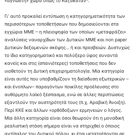
«άγνωστη» χώρα όπως το Καζακστάν*.
Γι’ αυτό προκαλεί εντύπωση η κατηγορηματικότητα των
περισσότερων τοποθετήσεων που δημοσιεύονται στα
εγχώρια ΜΜΕ – η πλειοψηφία των οποίων «μεταφράζει»
αναλύσεις ναυαρχίδων των Δυτικών ΜΜΕ και non paper
Δυτικών δεξαμενών σκέψης… ή και πρεσβειών. Δυστυχώς
το ίδιο κατηγορηματικό και πολύξερο ύφος συναντά
κανείς και στις (σπανιότερες) τοποθετήσεις που δεν
υιοθετούν τη Δυτική επιχειρηματολογία. Μία κατηγορία
είναι αυτές που υποβαθμίζουν τη διείσδυση εξωτερικών –
και ένοπλων– παραγόντων ποικίλης προέλευσης στο
αυθόρμητο λαϊκό ξέσπασμα, ενώ σε άλλες περιπτώσεις
εξαντλούν την αυστηρότητά τους (π.χ. Αραβική Άνοιξη).
Περί ΚΚΕ και άλλων «ορθόδοξων» ερμηνειών ο λόγος.
Μία άλλη κατηγορία είναι όσοι θεωρούν ότι η μοναδική
ρεαλιστική στάση σήμερα είναι να στηριχθεί ο όποιος
αντίπαλος του Δυτικού πόλου, κι έτσι μετατρέπονται σε