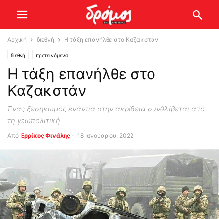
Αρχική
διεθνή
Η τάξη επανήλθε στο Καζακστάν
διεθνή
προτεινόμενα
Η τάξη επανήλθε στο
Καζακστάν
Ένας ξεσηκωμός ενάντια στην ακρίβεια συνθλίβεται από
τη γεωπολιτική
Από
Ερρίκος Φινάλης
-
18 Ιανουαρίου, 2022