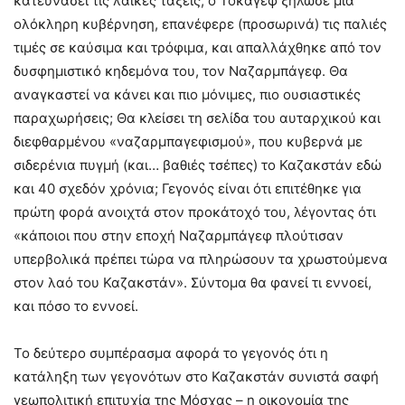
κατευνάσει τις λαϊκές τάξεις, ο Τοκάγεφ ξήλωσε μια
ολόκληρη κυβέρνηση, επανέφερε (προσωρινά) τις παλιές
τιμές σε καύσιμα και τρόφιμα, και απαλλάχθηκε από τον
δυσφημιστικό κηδεμόνα του, τον Ναζαρμπάγεφ. Θα
αναγκαστεί να κάνει και πιο μόνιμες, πιο ουσιαστικές
παραχωρήσεις; Θα κλείσει τη σελίδα του αυταρχικού και
διεφθαρμένου «ναζαρμπαγεφισμού», που κυβερνά με
σιδερένια πυγμή (και… βαθιές τσέπες) το Καζακστάν εδώ
και 40 σχεδόν χρόνια; Γεγονός είναι ότι επιτέθηκε για
πρώτη φορά ανοιχτά στον προκάτοχό του, λέγοντας ότι
«κάποιοι που στην εποχή Ναζαρμπάγεφ πλούτισαν
υπερβολικά πρέπει τώρα να πληρώσουν τα χρωστούμενα
στον λαό του Καζακστάν». Σύντομα θα φανεί τι εννοεί,
και πόσο το εννοεί.
Το δεύτερο συμπέρασμα αφορά το γεγονός ότι η
κατάληξη των γεγονότων στο Καζακστάν συνιστά σαφή
γεωπολιτική επιτυχία της Μόσχας – η οικονομία της