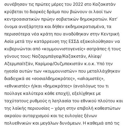
συνέβησαν τις πρώτες μέρες του 2022 στο Καζακστάν
κρύβεται το διαρκές δράμα που βιώνουν οι λαοί των
κεντροασιατικών πρώην σοβιετικών δημοκρατιών. Κατ’
όνομα ανεξάρτητα και δήθεν εκδημοκρατισμένα, τα
περισσότερα νέα κράτη που αναδύθηκαν στην Κεντρική
Ασία μετά την κατάρρευση της ΕΣΣΔ εξακολούθησαν να
κυβερνώνται από «κομμουνιστογενείς» σατράπες ή τους
γόνους τους: Ναζαρμπάγεφ/Καζακστάν, Αλίεφ/
Αζερμπαϊτζάν, Καρίμοφ/Ουζμπεκιστάν κ.ο.κ. Υπό την
ηγεσία αυτών των «κομμουνιστών» που μεταλλάχθηκαν
διαδοχικά σε «σοσιαλδημοκράτες», «ισλαμιστές»,
«εθνικιστές» ή/και «δημοκράτες» (αναλόγως του τι
πούλαγε καλύτερα κάθε εποχή), εξελίχθηκε με
ταχύτατους ρυθμούς η λεηλασία του εθνικού πλούτου και
της λαϊκής περιουσίας – χάρη στην επιβολή καθεστώτων
ακραίου αυταρχισμού και τις ευλογίες ξένων
πολυεθνικών και μεγάλων δυνάμεων. Η καθεμιά από τις