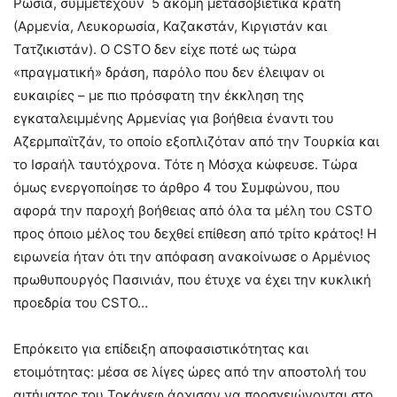
Ρωσία, συμμετέχουν 5 ακόμη μετασοβιετικά κράτη
(Αρμενία, Λευκορωσία, Καζακστάν, Κιργιστάν και
Τατζικιστάν). Ο CSTO δεν είχε ποτέ ως τώρα
«πραγματική» δράση, παρόλο που δεν έλειψαν οι
ευκαιρίες – με πιο πρόσφατη την έκκληση της
εγκαταλειμμένης Αρμενίας για βοήθεια έναντι του
Αζερμπαϊτζάν, το οποίο εξοπλιζόταν από την Τουρκία και
το Ισραήλ ταυτόχρονα. Τότε η Μόσχα κώφευσε. Τώρα
όμως ενεργοποίησε το άρθρο 4 του Συμφώνου, που
αφορά την παροχή βοήθειας από όλα τα μέλη του CSTO
προς όποιο μέλος του δεχθεί επίθεση από τρίτο κράτος! Η
ειρωνεία ήταν ότι την απόφαση ανακοίνωσε ο Αρμένιος
πρωθυπουργός Πασινιάν, που έτυχε να έχει την κυκλική
προεδρία του CSTO…
Επρόκειτο για επίδειξη αποφασιστικότητας και
ετοιμότητας: μέσα σε λίγες ώρες από την αποστολή του
αιτήματος του Τοκάγεφ άρχισαν να προσγειώνονται στο