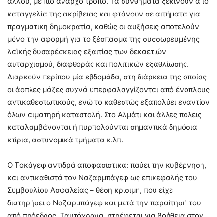
αλλού, με πιο άναρχο τρόπο. Τα συνθήματα ξεκινούν από
καταγγελία της ακρίβειας και φτάνουν σε αιτήματα για
πραγματική δημοκρατία, καθώς οι αυξήσεις αποτελούν
μόνο την αφορμή για το ξέσπασμα της συσσωρευμένης
λαϊκής δυσαρέσκειας εξαιτίας των δεκαετιών
αυταρχισμού, διαφθοράς και πολιτικών εξαθλίωσης.
Διαρκούν περίπου μία εβδομάδα, στη διάρκεια της οποίας
οι άοπλες μάζες συχνά υπερφαλαγγίζονται από ένοπλους
αντικαθεστωτικούς, ενώ το καθεστώς εξαπολύει εναντίον
όλων αιματηρή καταστολή. Στο Αλμάτι και άλλες πόλεις
καταλαμβάνονται ή πυρπολούνται σημαντικά δημόσια
κτίρια, αστυνομικά τμήματα κ.λπ.
O Tοκάγεφ αντιδρά αποφασιστικά: παύει την κυβέρνηση,
και αντικαθιστά τον Ναζαρμπάγεφ ως επικεφαλής του
Συμβουλίου Ασφαλείας – θέση κρίσιμη, που είχε
διατηρήσει ο Ναζαρμπάγεφ και μετά την παραίτησή του
από πρόεδρος. Ταυτόχρονα, στρέφεται για βοήθεια στον