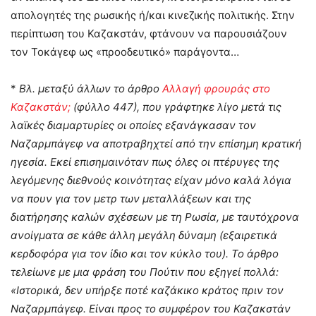
απολογητές της ρωσικής ή/και κινεζικής πολιτικής. Στην
περίπτωση του Καζακστάν, φτάνουν να παρουσιάζουν
τον Τοκάγεφ ως «προοδευτικό» παράγοντα…
*
Βλ. μεταξύ άλλων το άρθρο
Αλλαγή φρουράς στο
Καζακστάν;
(φύλλο 447), που γράφτηκε λίγο μετά τις
λαϊκές διαμαρτυρίες οι οποίες εξανάγκασαν τον
Ναζαρμπάγεφ να αποτραβηχτεί από την επίσημη κρατική
ηγεσία. Εκεί επισημαινόταν πως όλες οι πτέρυγες της
λεγόμενης διεθνούς κοινότητας είχαν μόνο καλά λόγια
να πουν για τον μετρ των μεταλλάξεων και της
διατήρησης καλών σχέσεων με τη Ρωσία, με ταυτόχρονα
ανοίγματα σε κάθε άλλη μεγάλη δύναμη (εξαιρετικά
κερδοφόρα για τον ίδιο και τον κύκλο του). Το άρθρο
τελείωνε με μια φράση του Πούτιν που εξηγεί πολλά:
«Ιστορικά, δεν υπήρξε ποτέ καζάκικο κράτος πριν τον
Ναζαρμπάγεφ. Είναι προς το συμφέρον του Καζακστάν