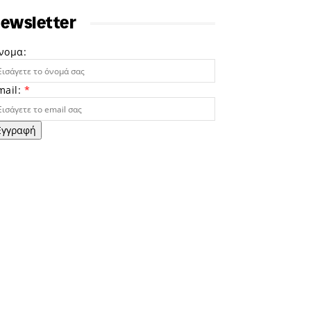
ewsletter
νομα:
mail:
*
Εγγραφή