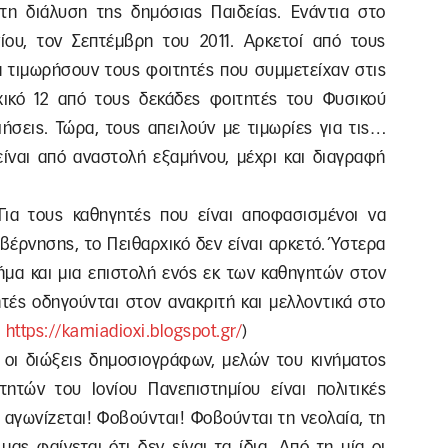
στη διάλυση της δημόσιας Παιδείας. Ενάντια στο
ου, τον Σεπτέμβρη του 2011. Αρκετοί από τους
 τιμωρήσουν τους φοιτητές που συμμετείχαν στις
χικό 12 από τους δεκάδες φοιτητές του Φυσικού
ιήσεις. Τώρα, τους απειλούν με τιμωρίες για τις…
είναι από αναστολή εξαμήνου, μέχρι και διαγραφή
Για τους καθηγητές που είναι αποφασισμένοι να
υβέρνησης, το Πειθαρχικό δεν είναι αρκετό. Ύστερα
μα και μια επιστολή ενός εκ των καθηγητών στον
ητές οδηγούνται στον ανακριτή και μελλοντικά στο
:
https://kamiadioxi.blogspot.gr/
)
ι οι διώξεις δημοσιογράφων, μελών του κινήματος
τών του Ιονίου Πανεπιστημίου είναι πολιτικές
 αγωνίζεται! Φοβούνται! Φοβούνται τη νεολαία, τη
ας φαίνεται ότι δεν είναι τα ίδια. Από τη μία οι