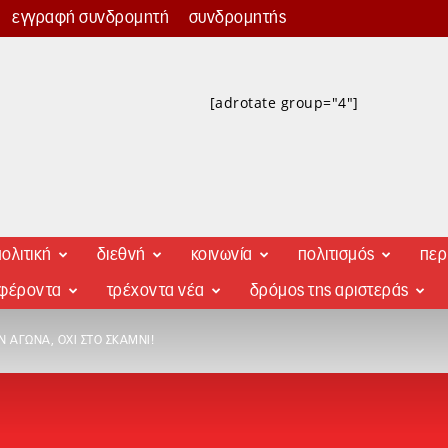
εγγραφή συνδρομητή
συνδρομητής
[adrotate group="4"]
ολιτική
διεθνή
κοινωνία
πολιτισμός
περ
αφέροντα
τρέχοντα νέα
δρόμος της αριστεράς
 ΑΓΏΝΑ, ΌΧΙ ΣΤΟ ΣΚΑΜΝΊ!