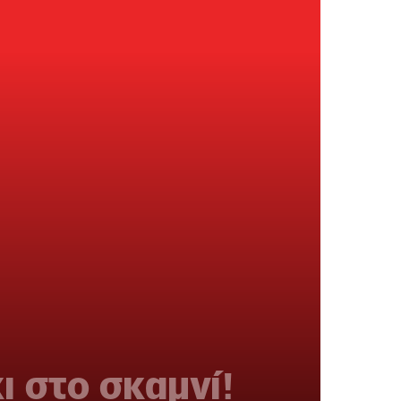
ι στο σκαμνί!