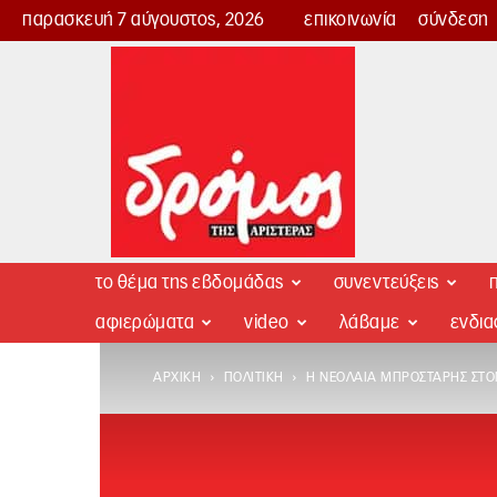
παρασκευή 7 αύγουστος, 2026
επικοινωνία
σύνδεση
Δρόμος
της
Αριστεράς
το θέμα της εβδομάδας
συνεντεύξεις
π
αφιερώματα
video
λάβαμε
ενδι
ΑΡΧΙΚΉ
ΠΟΛΙΤΙΚΉ
Η ΝΕΟΛΑΊΑ ΜΠΡΟΣΤΆΡΗΣ ΣΤΟΝ