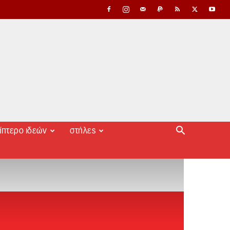
ίπτερο ιδεών
στήλες