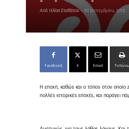
Από
Ηλίας Σταθάτος
-
30 Σεπτεμβρίου, 2013
Facebook
X
Email
Τυπών
Η εποχή, καθώς και ο τόπος στον οποίο 
πολλές ιστορικές εποχές, και παράγει π
Δυστυχώς, για τους λάθος λόγους. Και 