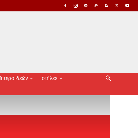
ίπτερο ιδεών
στήλες