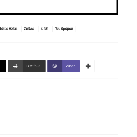
θάτος Ηλίας
Στήλες
τ. 181
Του δρόμου
l
Τυπώνω
Viber