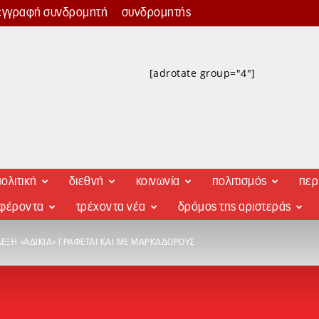
εγγραφή συνδρομητή
συνδρομητής
[adrotate group="4"]
ολιτική
διεθνή
κοινωνία
πολιτισμός
περ
αφέροντα
τρέχοντα νέα
δρόμος της αριστεράς
ΛΈΞΗ «ΑΔΙΚΊΑ» ΓΡΆΦΕΤΑΙ ΚΑΙ ΜΕ ΜΑΡΚΑΔΌΡΟΥΣ