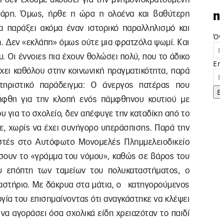
ϊμάρη. Όμως, ήρθε η ώρα η ολοένα και βαθύτερη
n
α παράξει ακόμα έναν ιστορικό παραλληλισμό και
Ό
νη. Δεν «εκλάπη» όμως ούτε μια φρατζόλα ψωμί. Και
υ. Οι έννοιες πια έχουν θολώσει πολύ, που το άδικο
E
ρχει καθόλου στην κοινωνική πραγματικότητα, παρά
τηριστικό παράδειγμα: Ο άνεργος πατέρας που
ήφθη για την κλοπή ενός πάμφθηνου κουτιού με
υ για το σχολείο, δεν απέφυγε την καταδίκη από το
ε, χωρίς να έχει συνήγορο υπεράσπισης. Παρά την
αστές στο Αυτόφωτο Μονομελές Πλημμελειοδικείο
σουν το «γράμμα του νόμου», καθώς σε βάρος του
 επόπτη των ταμείων του πολυκαταστήματος, ο
καστήριο. Με δάκρυα στα μάτια, ο κατηγορούμενος
ία του επισημαίνοντας ότι αναγκάστηκε να κλέψει
να αγοράσει όσα σχολικά είδη χρειαζόταν το παιδί