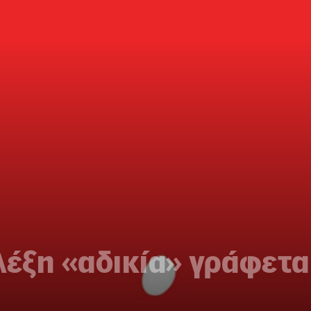
λέξη «αδικία» γράφεται