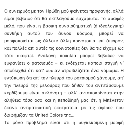
Ο συνειρμός με τον Ηρώδη μού φαίνεται προφανής, αλλά
είμαι βέβαιος ότι θα εκπλαγούμε ευχάριστα: Το ασαφές
μελό, που είναι η βασική συναισθηματική (ή ιδεολογική;)
συνθήκη αυτού του άυλου κόσμου, μπορεί να
μορφοποιείται ως άλλοτε άλλη κοινοτοπία, επ’ άπειρον,
και πολλές απ’ αυτές τις κοινοτοπίες δεν θα τις είχαμε ώς
τότε σκεφτεί. Ανάλογη ποικιλία μπορεί βεβαίως να
εμφανίσει ο ρατσισμός – κι ενδέχεται κάποια στιγμή ν’
αποδειχθεί ότι κατ’ ουσίαν στροβιλίζεται ένα νόμισμα: Η
εντύπωση ότι απ’ την πλευρά του ρατσισμού χάνουμε, απ’
την πλευρά της μελούρας που δήθεν του αντιτάσσουμε
κερδίζουμε είναι ακλόνητη – αλλ’ ανταποκρίνεται στην
αλήθεια τόσο όσο και η πεποίθησή μας ότι η Μπένετον
έκανε αντιρατσιστική εκστρατεία με τις αφίσες που
διαφήμιζαν τα United Colors της…
Το μόνο πρόβλημα είναι ότι η συγκεκριμένη μορφή