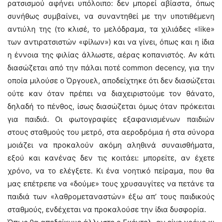
ρατσισμού αφήνει υπόλοιπο: δεν μπορεί αβίαστα, όπως
συνήθως συμβαίνει, να συναντηθεί με την υποτιθέμενη
αντιύλη της (το κλισέ, το μελόδραμα, τα χιλιάδες «like»
των αντιρατσιστών «φίλων») και να γίνει, όπως και η ίδια
η έννοια της φιλίας άλλωστε, αέρας κοπανιστός. Αν κάτι
διασώζεται από την πάλαι ποτέ common decency, για την
οποία μιλούσε ο Όργουελ, αποδείχτηκε ότι δεν διασώζεται
ούτε καν όταν πρέπει να διαχειριστούμε τον θάνατο,
δηλαδή το πένθος, ίσως διασώζεται όμως όταν πρόκειται
για παιδιά. Οι φωτογραφίες εξαφανισμένων παιδιών
στους σταθμούς του μετρό, στα αεροδρόμια ή στα σύνορα
μοιάζει να προκαλούν ακόμη αληθινά συναισθήματα,
εξού και κανένας δεν τις κοιτάει: μπορείτε, αν έχετε
χρόνο, να το ελέγξετε. Κι ένα νοητικό πείραμα, που θα
μας επέτρεπε να «δούμε» τους χρυσαυγίτες να πετάνε τα
παιδιά των «λαθρομεταναστών» έξω απ’ τους παιδικούς
σταθμούς, ενδέχεται να προκαλούσε την ίδια δυσφορία.