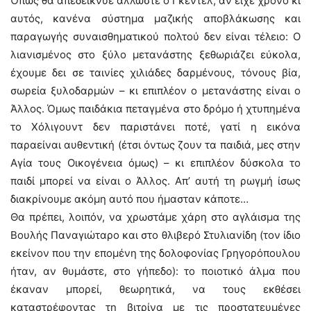
Όπως θα απεδείκνυε άλλωστε ο Γκέντελ, αν είχε χρόνο κι
αυτός, κανένα σύστημα μαζικής αποβλάκωσης και
παραγωγής συναισθηματικού πολτού δεν είναι τέλειο: Ο
λιανισμένος στο ξύλο μετανάστης ξεθωριάζει εύκολα,
έχουμε δει σε ταινίες χιλιάδες δαρμένους, τόνους βία,
σωρεία ξυλοδαρμών – κι επιπλέον ο μετανάστης είναι ο
Άλλος. Όμως παιδάκια πεταγμένα στο δρόμο ή χτυπημένα
το Χόλιγουντ δεν παριστάνει ποτέ, γατί η εικόνα
παραείναι αυθεντική (έτσι όντως ζουν τα παιδιά, μες στην
Αγία τους Οικογένεια όμως) – κι επιπλέον δύσκολα το
παιδί μπορεί να είναι ο Άλλος. Απ’ αυτή τη ρωγμή ίσως
διακρίνουμε ακόμη αυτό που ήμασταν κάποτε…
Θα πρέπει, λοιπόν, να χρωστάμε χάρη στο αγλάισμα της
Βουλής Παναγιώταρο και στο θλιβερό Στυλιανίδη (τον ίδιο
εκείνον που την επομένη της δολοφονίας Γρηγορόπουλου
ήταν, αν θυμάστε, στο γήπεδο): το ποιοτικό άλμα που
έκαναν μπορεί, θεωρητικά, να τους εκθέσει
καταστρέφοντας τη βιτρίνα με τις προστατευμένες