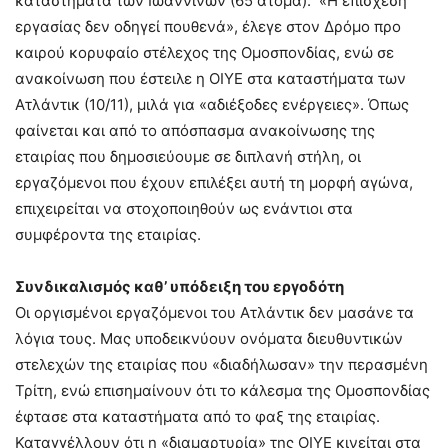
καταστήματα των Ιωαννίνων (65 άτομα). «Η επίσχεση
εργασίας δεν οδηγεί πουθενά», έλεγε στον Δρόμο προ
καιρού κορυφαίο στέλεχος της Ομοσπονδίας, ενώ σε
ανακοίνωση που έστειλε η ΟΙΥΕ στα καταστήματα των
Ατλάντικ (10/11), μιλά για «αδιέξοδες ενέργειες». Όπως
φαίνεται και από το απόσπασμα ανακοίνωσης της
εταιρίας που δημοσιεύουμε σε διπλανή στήλη, οι
εργαζόμενοι που έχουν επιλέξει αυτή τη μορφή αγώνα,
επιχειρείται να στοχοποιηθούν ως ενάντιοι στα
συμφέροντα της εταιρίας.
Συνδικαλισμός καθ’ υπόδειξη του εργοδότη
Οι οργισμένοι εργαζόμενοι του Ατλάντικ δεν μασάνε τα
λόγια τους. Μας υποδεικνύουν ονόματα διευθυντικών
στελεχών της εταιρίας που «διαδήλωσαν» την περασμένη
Τρίτη, ενώ επισημαίνουν ότι το κάλεσμα της Ομοσπονδίας
έφτασε στα καταστήματα από το φαξ της εταιρίας.
Καταγγέλλουν ότι η «διαμαρτυρία» της ΟΙΥΕ κινείται στα