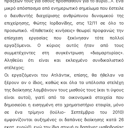
πράξεών τους για όσους προσπαθούν για το αύριο…». Ένα
μικρό απόσπασμα από ενημερωτικό σημείωμα που έστειλε
ο διευθυντής διαχείρισης ανθρώπινου δυναμικού της
επιχείρησης, Φώτης Ιορδανίδης, στις 12/11 σε όλο το
προσωπικό. «Επιθετικές κινήσεις» θεωρεί προφανώς την
επίσχεση εργασίας που ξεκίνησαν τότε πολλοί
εργαζόμενοι. Ο κύριος αυτός ήταν από τους
συμμετέχοντες στη συγκέντρωση «διαμαρτυρίας».
Αληθεύει ότι είναι και εκλεγμένο συνδικαλιστικό
στέλεχος;
Οι εργαζόμενοι του Ατλάντικ, επίσης, θα ήθελαν να
ξέρουν αν ο ίδιος, καθώς και όλα τα υπόλοιπα στελέχη
της διοίκησης λαμβάνουν τους μισθούς τους (και τι ύψους
είναι αυτοί), γιατί από τα οικονομικά στοιχεία που
δημοσιεύει η εισηγμένη στο χρηματιστήριο εταιρία, μόνο
σε ένα τρίμηνο (Ιούλιο- Σεπτέμβριο του 2010)
εμφανίζονται αυξημένες οι δαπάνες διοίκησης κατά 26
εκατ. ευρώ(!), ενώ την ίδια στιγμή οι δαπάνες μισθοδοσίας