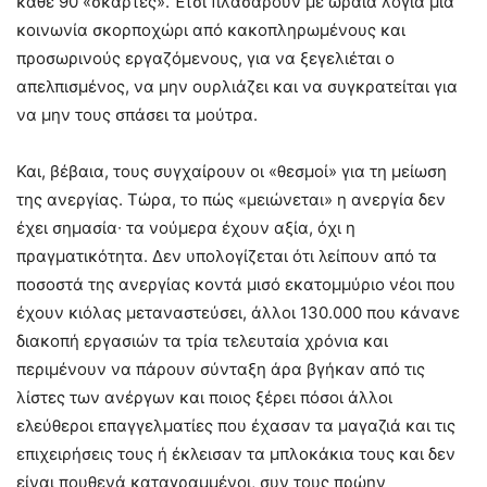
κάθε 90 «σκάρτες». Έτσι πλασάρουν με ωραία λόγια μια
κοινωνία σκορποχώρι από κακοπληρωμένους και
προσωρινούς εργαζόμενους, για να ξεγελιέται ο
απελπισμένος, να μην ουρλιάζει και να συγκρατείται για
να μην τους σπάσει τα μούτρα.
Και, βέβαια, τους συγχαίρουν οι «θεσμοί» για τη μείωση
της ανεργίας. Τώρα, το πώς «μειώνεται» η ανεργία δεν
έχει σημασία∙ τα νούμερα έχουν αξία, όχι η
πραγματικότητα. Δεν υπολογίζεται ότι λείπουν από τα
ποσοστά της ανεργίας κοντά μισό εκατομμύριο νέοι που
έχουν κιόλας μεταναστεύσει, άλλοι 130.000 που κάνανε
διακοπή εργασιών τα τρία τελευταία χρόνια και
περιμένουν να πάρουν σύνταξη άρα βγήκαν από τις
λίστες των ανέργων και ποιος ξέρει πόσοι άλλοι
ελεύθεροι επαγγελματίες που έχασαν τα μαγαζιά και τις
επιχειρήσεις τους ή έκλεισαν τα μπλοκάκια τους και δεν
είναι πουθενά καταγραμμένοι, συν τους πρώην