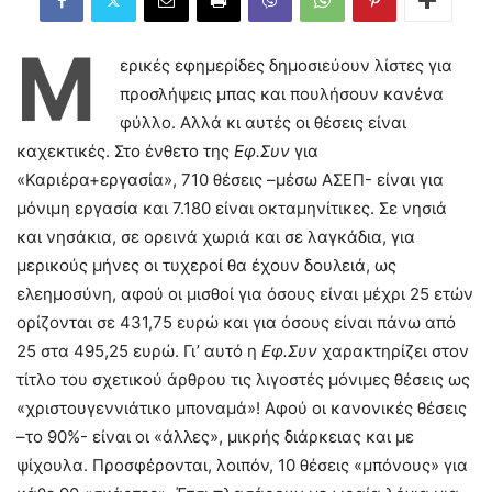
Μ
ερικές εφημερίδες δημοσιεύουν λίστες για
προσλήψεις μπας και πουλήσουν κανένα
φύλλο. Αλλά κι αυτές οι θέσεις είναι
καχεκτικές. Στο ένθετο της
Εφ.Συν
για
«Καριέρα+εργασία», 710 θέσεις –μέσω ΑΣΕΠ- είναι για
μόνιμη εργασία και 7.180 είναι οκταμηνίτικες. Σε νησιά
και νησάκια, σε ορεινά χωριά και σε λαγκάδια, για
μερικούς μήνες οι τυχεροί θα έχουν δουλειά, ως
ελεημοσύνη, αφού οι μισθοί για όσους είναι μέχρι 25 ετών
ορίζονται σε 431,75 ευρώ και για όσους είναι πάνω από
25 στα 495,25 ευρώ. Γι’ αυτό η
Εφ.Συν
χαρακτηρίζει στον
τίτλο του σχετικού άρθρου τις λιγοστές μόνιμες θέσεις ως
«χριστουγεννιάτικο μποναμά»! Αφού οι κανονικές θέσεις
–το 90%- είναι οι «άλλες», μικρής διάρκειας και με
ψίχουλα. Προσφέρονται, λοιπόν, 10 θέσεις «μπόνους» για