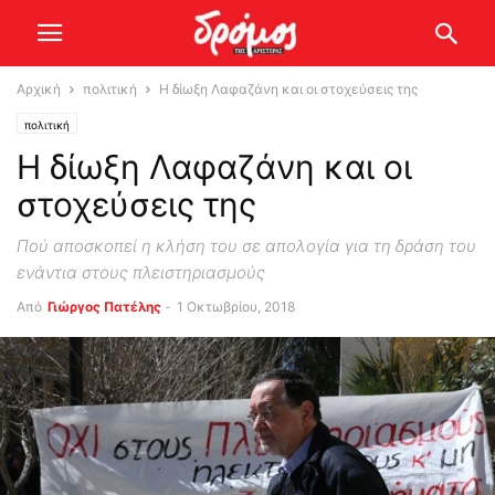
Αρχική
πολιτική
Η δίωξη Λαφαζάνη και οι στοχεύσεις της
πολιτική
Η δίωξη Λαφαζάνη και οι
στοχεύσεις της
Πού αποσκοπεί η κλήση του σε απολογία για τη δράση του
ενάντια στους πλειστηριασμούς
Από
Γιώργος Πατέλης
-
1 Οκτωβρίου, 2018