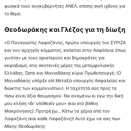
φυσικά τους συγκυβερνήτες ΑΝΕΛ, επίσης σιγή ιχθύος για
το θέμα.
Θεοδωράκης και Γλέζος για τη δίωξη
«Ο Παναγιώτης Λαφαζάνης, πρώην υπουργός του ΣΥΡΙΖΑ
και νυν αρχηγός κόμματος, καλείται στην Ασφάλεια όπως
γινόταν με τους αριστερούς και δημοκράτες για
εκφοβισμό, στις σκοτεινές μέρες της μετεμφυλιακής
Ελλάδας. Ώστε και Μανιαδάκης κύριε Πρωθυπουργέ; (Ο
Μανιαδάκης υπήρξε επί Μεταξά υπουργός Ασφαλείας και
διώκτης των κομμουνιστών). Η ταχύτητά σας προς τα
πίσω είναι άξια θαυμασμού. Να αναμένω κι εγώ την δική
μου κλήση «δι’ υπόθεσίν μου» (και στο βάθος
Μακρόνησος); Προτρέχω… Κάτω τα χέρια από τον
Λαφαζάνη (και κάθε Λαφαζάνη)! Αυτό έχω να σας πω»
Μίκης Θεοδωράκης