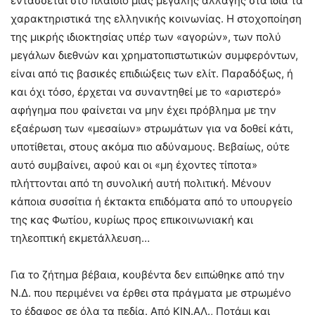
εντάσσεται στο πλαίσιο μιας μεγάλης αλλαγής στα ίδια τα
χαρακτηριστικά της ελληνικής κοινωνίας. Η στοχοποίηση
της μικρής ιδιοκτησίας υπέρ των «αγορών», των πολύ
μεγάλων διεθνών και χρηματοπιστωτικών συμφερόντων,
είναι από τις βασικές επιδιώξεις των ελίτ. Παραδόξως, ή
και όχι τόσο, έρχεται να συναντηθεί με το «αριστερό»
αφήγημα που φαίνεται να μην έχει πρόβλημα με την
εξαέρωση των «μεσαίων» στρωμάτων για να δοθεί κάτι,
υποτίθεται, στους ακόμα πιο αδύναμους. Βεβαίως, ούτε
αυτό συμβαίνει, αφού και οι «μη έχοντες τίποτα»
πλήττονται από τη συνολική αυτή πολιτική. Μένουν
κάποια συσσίτια ή έκτακτα επιδόματα από το υπουργείο
της κας Φωτίου, κυρίως προς επικοινωνιακή και
τηλεοπτική εκμετάλλευση…
Για το ζήτημα βέβαια, κουβέντα δεν ειπώθηκε από την
Ν.Δ. που περιμένει να έρθει στα πράγματα με στρωμένο
το έδαφος σε όλα τα πεδία. Από ΚΙΝ.ΑΛ., Ποτάμι και