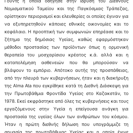
Γουντς η οποία οδήγησε στην ίδρυση του Διεθνούς
Νομισματικού Ταμείου και της Παγκόσμιας Τράπεζας,
ορίστηκαν περιορισμοί και ελευθερίες οι οποίες έγιναν για
να εξυπηρετηθούν κάποιες εθνικές οικονομίες και το
κεφάλαιο. Η προοπτική των συμφωνιών επηρέασε και το
ζήτημα της δημόσιας Yγείας, καθώς εφαρμόστηκαν
μέθοδοι προστασίας των προϊόντων όπως η ορμονική
θεραπεία του μοσχαρίσιου κρέατος κ.ά. αλλά και η
καταπολέμηση ασθενειών που θα μπορούσαν να
βλάψουν το εμπόριο. Απότοκο αυτής της προσπάθειας,
από την πλευρά των κυβερνήσεων, ήταν και η διακήρυξη
της Alma Ata που εγκρίθηκε κατά τη Διεθνή Διάσκεψη για
την Πρωτοβάθμια Φροντίδα Υγείας στο Καζακστάν, το
1978. Εκεί εκφράστηκε από όλες τις κυβερνήσεις και τους
εργαζόμενους στην Υγεία η επείγουσα ανάγκη για
προστασία της υγείας όλων των ανθρώπων του κόσμου.
Ήταν η πρώτη διεθνής δήλωση που υπογράμμιζε τη
σημασία της πρωτοβάθμιας Υγείας και η οποία έγινε