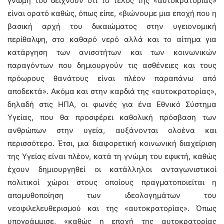
γνώμη του δείχνουν ότι το τέλος της «αυτοκρατορίας»
είναι ορατό καθώς, όπως είπε, «βιώνουμε μια εποχή που η
βασική αρχή του δικαιώματος στην υγειονομική
περίθαλψη, στο καθαρό νερό αλλά και το αίτημα για
κατάργηση των ανισοτήτων και των κοινωνικών
παραγόντων που δημιουργούν τις ασθένειες και τους
πρόωρους θανάτους είναι πλέον παραπάνω από
αποδεκτά». Ακόμα και στην καρδιά της «αυτοκρατορίας»,
δηλαδή στις ΗΠΑ, οι φωνές για ένα Εθνικό Σύστημα
Υγείας, που θα προσφέρει καθολική πρόσβαση των
ανθρώπων στην υγεία, αυξάνονται ολοένα και
περισσότερο. Έτσι, μια διαφορετική κοινωνική διαχείριση
της Υγείας είναι πλέον, κατά τη γνώμη του εφικτή, καθώς
έχουν δημιουργηθεί οι κατάλληλοι ανταγωνιστικοί
πολιτικοί χώροι στους οποίους πραγματοποιείται η
απομυθοποίηση των ιδεολογημάτων του
νεοφιλελευθερισμού και της «αυτοκρατορίας». Όπως
υπογράμμισε, «καθώς η εποχή της αυτοκρατορίας