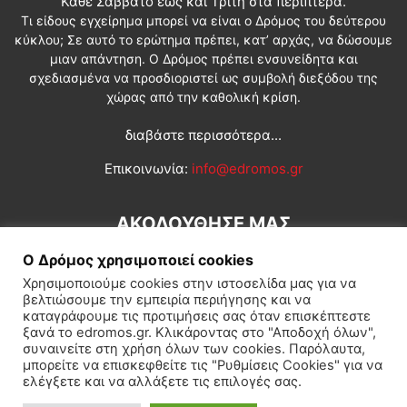
Κάθε Σάββατο έως και Τρίτη στα περίπτερα.
Τι είδους εγχείρημα μπορεί να είναι ο Δρόμος του δεύτερου
κύκλου; Σε αυτό το ερώτημα πρέπει, κατ’ αρχάς, να δώσουμε
μιαν απάντηση. Ο Δρόμος πρέπει ενσυνείδητα και
σχεδιασμένα να προσδιοριστεί ως συμβολή διεξόδου της
χώρας από την καθολική κρίση.
διαβάστε περισσότερα...
Επικοινωνία:
info@edromos.gr
ΑΚΟΛΟΥΘΗΣΕ ΜΑΣ
Ο Δρόμος χρησιμοποιεί cookies
Χρησιμοποιούμε cookies στην ιστοσελίδα μας για να
βελτιώσουμε την εμπειρία περιήγησης και να
καταγράφουμε τις προτιμήσεις σας όταν επισκέπτεστε
ξανά το edromos.gr. Κλικάροντας στο "Αποδοχή όλων",
συναινείτε στη χρήση όλων των cookies. Παρόλαυτα,
Εγγραφή συνδρομητή
Πολιτική
Διεθνή
Κοινωνία
μπορείτε να επισκεφθείτε τις "Ρυθμίσεις Cookies" για να
ελέγξετε και να αλλάξετε τις επιλογές σας.
Πολιτισμός
Αφιερώματα