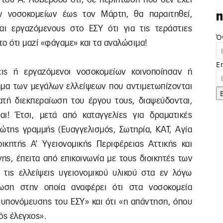
ν νοσοκομείων έως τον Μάρτη, θα παραιτηθεί,
n
αι εργαζόμενους στο ΕΣΥ ότι για τις τεράστιες
Ό
το ότι μαζί «φάγαμε» και τα αναλώσιμα!
E
εις ή εργαζόμενοι νοσοκομείων κοινοποίησαν ή
μα των μεγάλων ελλείψεων που αντιμετωπίζονται
τή διεκπεραίωση του έργου τους, διαψεύδονται,
ι! Έτσι, μετά από καταγγελίες για δραματικές
ρώτης γραμμής (Ευαγγελισμός, Σωτηρία, ΚΑΤ, Αγία
ιοικητής Α’ Υγειονομικής Περιφέρειας Αττικής και
ς, έπειτα από επικοινωνία με τους διοικητές των
 τις ελλείψεις υγειονομικού υλικού στα εν λόγω
νωση στην οποία αναφέρει ότι στα νοσοκομεία
 υπονόμευσης του ΕΣΥ» και ότι «η απάντηση, όπου
ός έλεγχος».