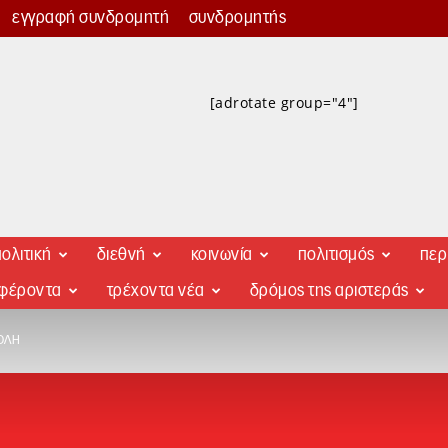
εγγραφή συνδρομητή
συνδρομητής
[adrotate group="4"]
ολιτική
διεθνή
κοινωνία
πολιτισμός
περ
αφέροντα
τρέχοντα νέα
δρόμος της αριστεράς
ΟΛΉ