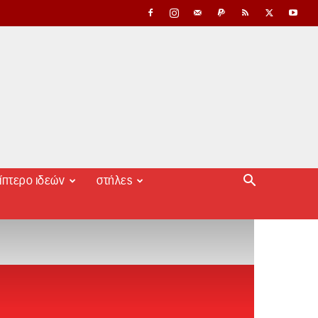
ίπτερο ιδεών
στήλες