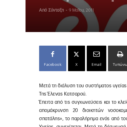
Από
Σύνταξη
-
9 Μαΐου, 2011
Facebook
X
Email
Τυπών
Μετά τη διάλυση του συστήματος υγείας 
Της Έλενας Κατσαρού.
Έπειτα από τις συγχωνεύσεις και το κλε
απομάκρυνση 20 διοικητών νοσοκομε
σπατάλης», το παραλήρημα ενός από το
Υγείας, συνεχίζεται. Μετά τη δέσμευσή