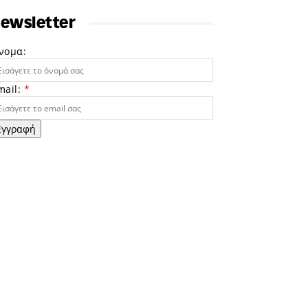
ewsletter
νομα:
mail:
*
Εγγραφή