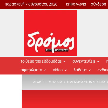
παρασκευή 7 αύγουστος, 2026
επικοινωνία
σύνδεση
Δρόμος
της
Αριστεράς
το θέμα της εβδομάδας
συνεντεύξεις
π
αφιερώματα
video
λάβαμε
ενδι
ΑΡΧΙΚΉ
ΚΟΙΝΩΝΊΑ
Η ΔΗΜΌΣΙΑ ΥΓΕΊΑ ΣΕ ΚΑΤΑΣΤ