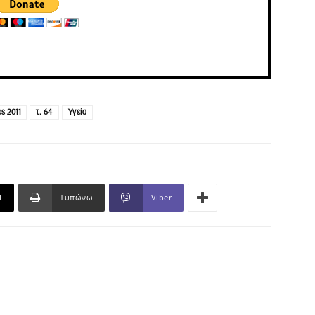
ς 2011
τ. 64
Υγεία
l
Τυπώνω
Viber