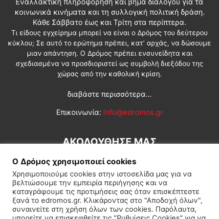
Εναλλακτική πληροφόρηση και βήμα διαλόγου για τα
κοινωνικά κινήματα και τη συλλογική πολιτική δράση.
Κάθε Σάββατο έως και Τρίτη στα περίπτερα.
Τι είδους εγχείρημα μπορεί να είναι ο Δρόμος του δεύτερου
κύκλου; Σε αυτό το ερώτημα πρέπει, κατ’ αρχάς, να δώσουμε
μιαν απάντηση. Ο Δρόμος πρέπει ενσυνείδητα και
σχεδιασμένα να προσδιοριστεί ως συμβολή διεξόδου της
χώρας από την καθολική κρίση.
διαβάστε περισσότερα...
Επικοινωνία:
info@edromos.gr
ΑΚΟΛΟΥΘΗΣΕ ΜΑΣ
Ο Δρόμος χρησιμοποιεί cookies
Χρησιμοποιούμε cookies στην ιστοσελίδα μας για να
βελτιώσουμε την εμπειρία περιήγησης και να
καταγράφουμε τις προτιμήσεις σας όταν επισκέπτεστε
ξανά το edromos.gr. Κλικάροντας στο "Αποδοχή όλων",
συναινείτε στη χρήση όλων των cookies. Παρόλαυτα,
Εγγραφή συνδρομητή
Πολιτική
Διεθνή
Κοινωνία
μπορείτε να επισκεφθείτε τις "Ρυθμίσεις Cookies" για να