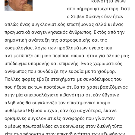
κοινότητα έγινε
από σήμερα φτωχότερη. Γιατί
ο Στίβεν Χόκινγκ δεν ήταν
απλώς ένας συγκλονιστικός επιστήμονας αλλά κι ένας
πραγματικά αναγεννησιακός άνθρωπος. Εκτός από την
σημαντική ανάπτυξη της αστροφυσικής και της
κοσμολογίας, λόγω των προβλημάτων υγείας που
αντιμετώπιζε επί μισό περίπου αιώνα, ήταν για όλους μας
υπόδειγμα υπομονής και επιμονής. Ένας χαρισματικός
άνθρωπος που συνδύαζε την ευφυΐα με το χιούμορ.
Πολλές φορές έβαζε στοιχήματα με συναδέλφους του
που ήξερε εκ των προτέρων ότι θα τα χάσει βασιζόμενος
στην μία απειροελάχιστη πιθανότητα ότι εάν έβγαινε
αληθινός θα συγκλόνιζε τον επιστημονικό κόσμο
συθέμελα! Εξίσου συχνά, εάν όχι συχνότερα, έκανε
ορισμένες συγκλονιστικές αναφορές που γίνονταν
αμέσως πρωτοσέλιδες ανακοινώσεις στον διεθνή τύπο,
είτε αναφέρονταν στην επικινδυνότητα των εξωγήινων