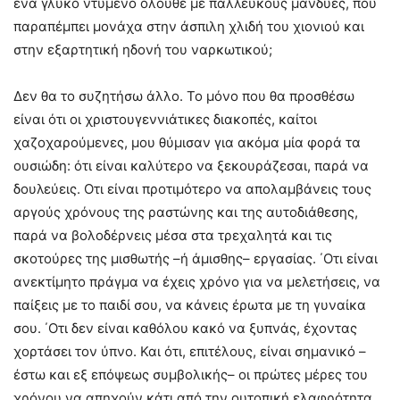
ένα γλυκό ντυμένο ολούθε με πάλλευκους μανδύες, που
παραπέμπει μονάχα στην άσπιλη χλιδή του χιονιού και
στην εξαρτητική ηδονή του ναρκωτικού;
Δεν θα το συζητήσω άλλο. Το μόνο που θα προσθέσω
είναι ότι οι χριστουγεννιάτικες διακοπές, καίτοι
χαζοχαρούμενες, μου θύμισαν για ακόμα μία φορά τα
ουσιώδη: ότι είναι καλύτερο να ξεκουράζεσαι, παρά να
δουλεύεις. Οτι είναι προτιμότερο να απολαμβάνεις τους
αργούς χρόνους της ραστώνης και της αυτοδιάθεσης,
παρά να βολοδέρνεις μέσα στα τρεχαλητά και τις
σκοτούρες της μισθωτής –ή άμισθης– εργασίας. ΄Οτι είναι
ανεκτίμητο πράγμα να έχεις χρόνο για να μελετήσεις, να
παίξεις με το παιδί σου, να κάνεις έρωτα με τη γυναίκα
σου. ΄Οτι δεν είναι καθόλου κακό να ξυπνάς, έχοντας
χορτάσει τον ύπνο. Και ότι, επιτέλους, είναι σημανικό –
έστω και εξ επόψεως συμβολικής– οι πρώτες μέρες του
χρόνου να απηχούν κάτι από την ουτοπική ελαφρότητα