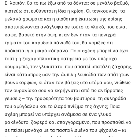
Ε, λοιπόν, θα το πω έξω από τα δόντια: σε μεγάλο βαθμό,
πιστεύω ότι ευθύνεται η ίδια η κρίση. Οι τσιγκουνιές, τα
μελανά χρώματα και η αισθητική έκπτωση της κρίσης
αποτυπώνονται ανάγλυφα σε τούτο το γλυκό, που είναι
καφέ, βαρετό στην όψη, κι αν δεν ήταν τα πενιχρά
τρίματα του καρυδιού πάνωθέ του, θα νόμιζες ότι
πρόκειται για μικρό κόπρανο. Ποια σχέση μπορεί να έχει
τούτη η ζαχαροπλαστική κατήφεια με τον υπέροχο
κουραμπιέ, τον γλυκύτατο, που απαιτεί σπατάλη ζάχαρης,
είναι κάτασπρος σαν την άσπιλη λευκάδα των απάτητων
βουνοκορφών, κι όταν τον βάζεις στο στόμα σου, νιώθεις
τον ουρανίσκο σου να εκρήγνυται από τις αντίρροπες
γεύσεις – την τρυφερότητα του βουτύρου, τη σκληράδα
του αμύγδαλου και το ιλαρό πνίξιμο της άχνης; Ποια
σχέση μπορεί να υπάρχει ανάμεσα σε ένα γλυκό
ρακένδυτο, ζοφερό και σπαγγοραμένο, που προσπαθεί να
σε πείσει μονάχα με τα πασπαλισμένα του ψίχουλα – κι