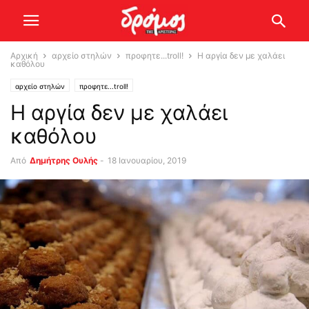
Αρχική
αρχείο στηλών
προφητε...troll!
Η αργία δεν με χαλάει
καθόλου
αρχείο στηλών
προφητε...troll!
Η αργία δεν με χαλάει
καθόλου
Από
Δημήτρης Ουλής
-
18 Ιανουαρίου, 2019