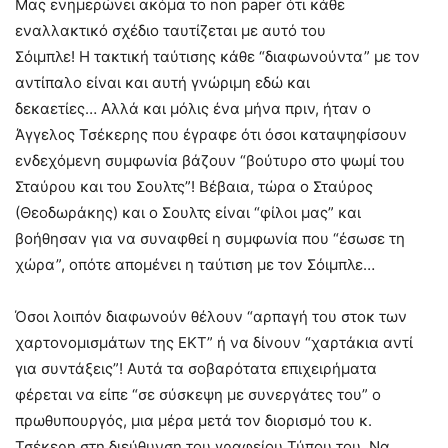
Μας ενημερώνει ακόμα το non paper ότι κάθε
εναλλακτικό σχέδιο ταυτίζεται με αυτό του
Σόιμπλε! Η τακτική ταύτισης κάθε “διαφωνούντα” με τον
αντίπαλο είναι και αυτή γνώριμη εδώ και
δεκαετίες… Αλλά και μόλις ένα μήνα πριν, ήταν ο
Άγγελος Τσέκερης που έγραφε ότι όσοι καταψηφίσουν
ενδεχόμενη συμφωνία βάζουν “βούτυρο στο ψωμί του
Σταύρου και του Σουλτς”! Βέβαια, τώρα ο Σταύρος
(Θεοδωράκης) και ο Σουλτς είναι “φίλοι μας” και
βοήθησαν για να συναφθεί η συμφωνία που “έσωσε τη
χώρα”, οπότε απομένει η ταύτιση με τον Σόιμπλε…
Όσοι λοιπόν διαφωνούν θέλουν “αρπαγή του στοκ των
χαρτονομισμάτων της ΕΚΤ” ή να δίνουν “χαρτάκια αντί
για συντάξεις”! Αυτά τα σοβαρότατα επιχειρήματα
φέρεται να είπε “σε σύσκεψη με συνεργάτες του” ο
πρωθυπουργός, μια μέρα μετά τον διορισμό του κ.
Τσέκερη στη διεύθυνση του γραφείου Τύπου του. Να