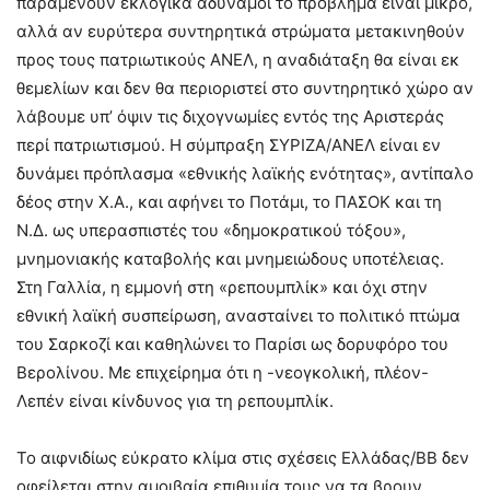
παραμένουν εκλογικά αδύναμοι το πρόβλημα είναι μικρό,
αλλά αν ευρύτερα συντηρητικά στρώματα μετακινηθούν
προς τους πατριωτικούς ΑΝΕΛ, η αναδιάταξη θα είναι εκ
θεμελίων και δεν θα περιοριστεί στο συντηρητικό χώρο αν
λάβουμε υπ’ όψιν τις διχογνωμίες εντός της Αριστεράς
περί πατριωτισμού. Η σύμπραξη ΣΥΡΙΖΑ/ΑΝΕΛ είναι εν
δυνάμει πρόπλασμα «εθνικής λαϊκής ενότητας», αντίπαλο
δέος στην Χ.Α., και αφήνει το Ποτάμι, το ΠΑΣΟΚ και τη
Ν.Δ. ως υπερασπιστές του «δημοκρατικού τόξου»,
μνημονιακής καταβολής και μνημειώδους υποτέλειας.
Στη Γαλλία, η εμμονή στη «ρεπουμπλίκ» και όχι στην
εθνική λαϊκή συσπείρωση, ανασταίνει το πολιτικό πτώμα
του Σαρκοζί και καθηλώνει το Παρίσι ως δορυφόρο του
Βερολίνου. Με επιχείρημα ότι η -νεογκολική, πλέον-
Λεπέν είναι κίνδυνος για τη ρεπουμπλίκ.
Το αιφνιδίως εύκρατο κλίμα στις σχέσεις Ελλάδας/ΒΒ δεν
οφείλεται στην αμοιβαία επιθυμία τους να τα βρουν.