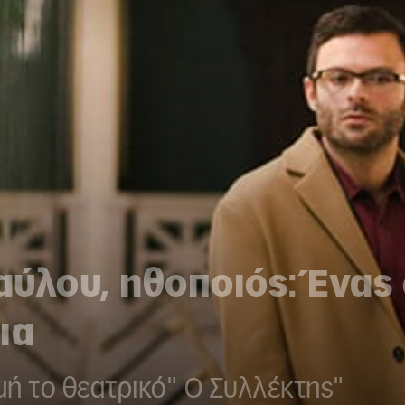
ύλου, ηθοποιός: Ένας
ια
μή το θεατρικό" Ο Συλλέκτης"