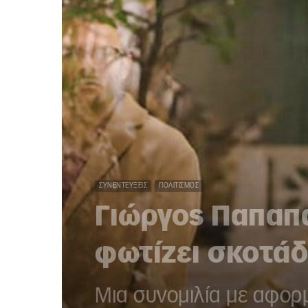
ΣΥΝΕΝΤΕΎΞΕΙΣ
ΠΟΛΙΤΙΣΜΌΣ
Γιώργος Παπαπα
φωτίζει σκοτάδ
Μια συνομιλία με αφορ