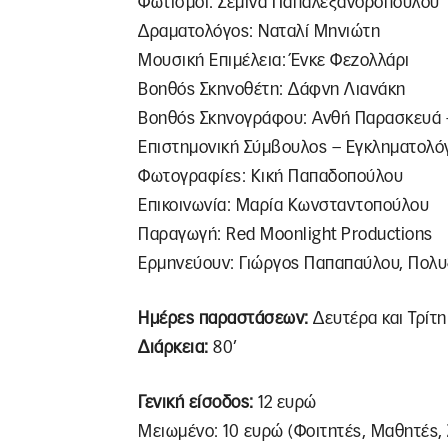
Φωτισμοί: Σεμίνα Παπαλεξανδροπούλου
Δραματολόγος: Ναταλί Μηνιώτη
Μουσική Επιμέλεια: Ένκε Φεζολλάρι
Βοηθός Σκηνοθέτη: Δάφνη Λιανάκη
Βοηθός Σκηνογράφου: Ανθή Παρασκευά 
Επιστημονική Σύμβουλος – Εγκληματολόγ
Φωτογραφίες: Κική Παπαδοπούλου
Επικοινωνία: Μαρία Κωνσταντοπούλου
Παραγωγή: Red Moonlight Productions
Ερμηνεύουν: Γιώργος Παπαπαύλου, Πολ
Ημέρες παραστάσεων:
Δευτέρα και Τρίτη
Διάρκεια:
80’
Γενική είσοδος:
12 ευρώ
Μειωμένο: 10 ευρώ (Φοιτητές, Μαθητές,