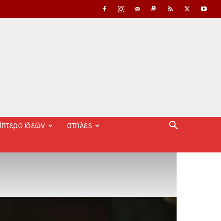
ίπτερο ιδεών
στήλες