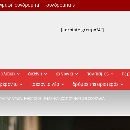
γγραφή συνδρομητή
συνδρομητής
[adrotate group="4"]
ολιτική
διεθνή
κοινωνία
πολιτισμός
περ
αφέροντα
τρέχοντα νέα
δρόμος της αριστεράς
 ΠΑΠΑΠΑΎΛΟΥ, ΗΘΟΠΟΙΌΣ: ΈΝΑΣ ΦΑΚΌΣ ΠΟΥ ΦΩΤΊΖΕΙ ΣΚΟΤΆΔΙΑ