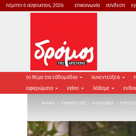
πέμπτη 6 αύγουστος, 2026
επικοινωνία
σύνδεση
ε
Δρόμος
της
Αριστεράς
το θέμα της εβδομάδας
συνεντεύξεις
π
αφιερώματα
video
λάβαμε
ενδι
ΑΡΧΙΚΉ
ΣΥΝΕΝΤΕΎΞΕΙΣ
ΠΟΛΙΤΙΣΜΌΣ
ΓΙΏΡΓΟΣ