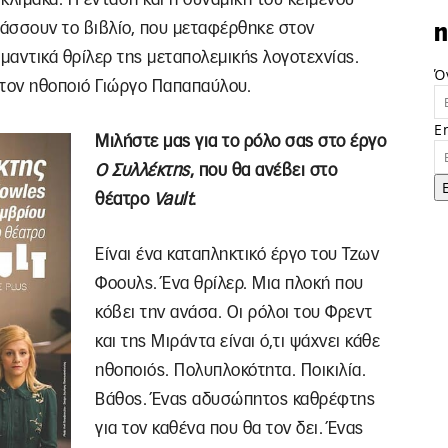
τάσσουν το βιβλίο, που μεταφέρθηκε στον
n
ημαντικά θρίλερ της μεταπολεμικής λογοτεχνίας.
Ό
τον ηθοποιό Γιώργο Παπαπαύλου.
E
Μιλήστε μας για το ρόλο σας στο έργο
Ο Συλλέκτης
, που θα ανέβει στο
θέατρο
Vault
.
Είναι ένα καταπληκτικό έργο του Τζων
Φοουλς. Ένα θρίλερ. Μια πλοκή που
κόβει την ανάσα. Οι ρόλοι του Φρεντ
και της Μιράντα είναι ό,τι ψάχνει κάθε
ηθοποιός. Πολυπλοκότητα. Ποικιλία.
Βάθος. Ένας αδυσώπητος καθρέφτης
για τον καθένα που θα τον δει. Ένας