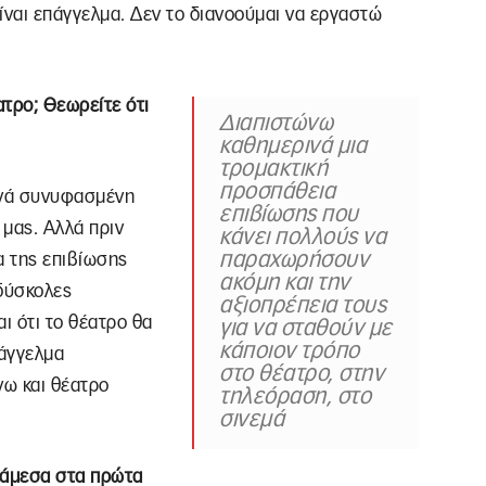
είναι επάγγελμα. Δεν το διανοούμαι να εργαστώ
ατρο; Θεωρείτε ότι
Διαπιστώνω
καθημερινά μια
τρομακτική
προσπάθεια
ενά συνυφασμένη
επιβίωσης που
 μας. Αλλά πριν
κάνει πολλούς να
παραχωρήσουν
α της επιβίωσης
ακόμη και την
 δύσκολες
αξιοπρέπεια τους
ι ότι το θέατρο θα
για να σταθούν με
κάποιον τρόπο
πάγγελμα
στο θέατρο, στην
νω και θέατρο
τηλεόραση, στο
σινεμά
νάμεσα στα πρώτα