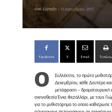
Από
Σύνταξη
-
12 Δεκεμβρίου, 2017
Facebook
X
Email
Τυπών
Ο
Συλλέκτης, το πρώτο μυθιστόρ
Δεκεμβρίου, κάθε Δευτέρα και 
μετάφραση – δραματουργική 
σκηνοθεσία Ένκε Φεζολλάρι, με τους Γι
για το μυθιστόρημα το οποίο καθιέρωσε 
σύγχρονους πεζογράφους σε παγκόσμια κ