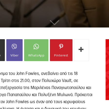
ω
Viber
WhatsApp
Pinterest
ημα του John Fowles, ανεβαίνει από τις 18
Τρίτη στις 21.00, στον Πολυχώρο Vault, σε
επεξεργασία της Μαριλένας Παναγιωτοπούλου και
ώργο Παπαπαύλου και Πολυξένη Μυλωνά. Πρόκειται
τον John Fowles ως έναν από τους κορυφαίους
λίμακα. Η ένταση και η δυναμική του κειμένου