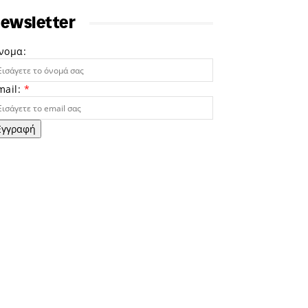
ewsletter
νομα:
mail:
*
Εγγραφή